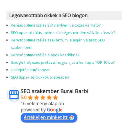
Legolvasottabb cikkek a SEO blogon:
Keresőoptimalizálás 2018, milyen változás várható?
SEO optimalizálás, miért szükséges minden vállalkozásnak?
Keresőoptimalizálás szakértő, mi alapján válassz SEO
szakembert
Keresőoptimalizálás alapok kezdőknek
Google helyezés javítása, hogyan jut a honlap a TOP 10-be?
Linképítés hatékonyan
SEO tippek és trükkök 6 lépésben
SEO szakember Burai Barbi
5.0
16 vélemény alapján
powered by
G
o
o
g
l
e
értékeljen minket itt: