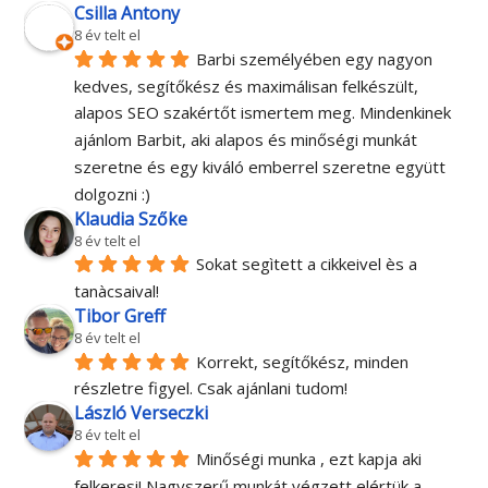
Csilla Antony
8 év telt el
Barbi személyében egy nagyon 
kedves, segítőkész és maximálisan felkészült, 
alapos SEO szakértőt ismertem meg. Mindenkinek 
ajánlom Barbit, aki alapos és minőségi munkát 
szeretne és egy kiváló emberrel szeretne együtt 
dolgozni :)
Klaudia Szőke
8 év telt el
Sokat segìtett a cikkeivel ès a 
tanàcsaival!
Tibor Greff
8 év telt el
Korrekt, segítőkész, minden 
részletre figyel. Csak ajánlani tudom!
László Verseczki
8 év telt el
Minőségi munka , ezt kapja aki 
felkeresi! Nagyszerű munkát végzett elértük a 