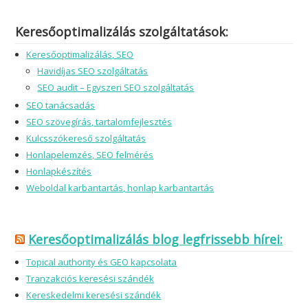
Keresőoptimalizálás szolgáltatások:
Keresőoptimalizálás, SEO
Havidíjas SEO szolgáltatás
SEO audit – Egyszeri SEO szolgáltatás
SEO tanácsadás
SEO szövegírás, tartalomfejlesztés
Kulcsszókereső szolgáltatás
Honlapelemzés, SEO felmérés
Honlapkészítés
Weboldal karbantartás, honlap karbantartás
Keresőoptimalizálás blog legfrissebb hírei:
Topical authority és GEO kapcsolata
Tranzakciós keresési szándék
Kereskedelmi keresési szándék