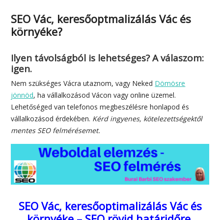
SEO Vác, keresőoptmalizálás Vác és
környéke?
Ilyen távolságból is lehetséges? A válaszom:
igen.
Nem szükséges Vácra utaznom, vagy Neked
Dömösre
jönnöd
, ha vállalkozásod Vácon vagy online üzemel.
Lehetőséged van telefonos megbeszélésre honlapod és
vállalkozásod érdekében.
Kérd ingyenes, kötelezettségektől
mentes SEO felmérésemet.
SEO Vác, keresőoptimalizálás Vác és
környéke – SEO rövid határidőre,