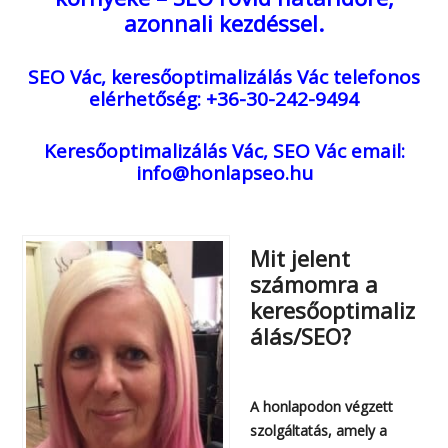
azonnali kezdéssel.
SEO Vác, keresőoptimalizálás Vác
telefonos
elérhetőség: +36-30-242-9494
Keresőoptimalizálás Vác, SEO Vác
email:
info@honlapseo.hu
Mit jelent
számomra a
keresőoptimaliz
álás/SEO?
A honlapodon végzett
szolgáltatás, amely a