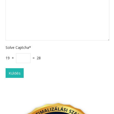
Solve Captcha*
19 +
= 28