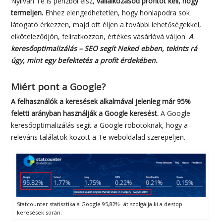
Nyilván Te is pénzből élsz,
vállalkozásod profitot kell, hogy
termeljen.
Ehhez elengedhetetlen, hogy honlapodra sok
látogató érkezzen, majd ott éljen a további lehetőségekkel,
elköteleződjön, feliratkozzon, értékes vásárlóvá váljon.
A
keresőoptimalizálás – SEO segít Neked ebben, tekints rá
úgy, mint egy befektetés a profit érdekében.
Miért pont a Google?
A felhasználók a keresések alkalmával jelenleg már 95%
feletti arányban használják a Google keresést.
A Google
keresőoptimalizálás segít a Google robotoknak, hogy a
releváns találatok között a Te weboldalad szerepeljen.
Statcounter statisztika a Google 95,82%- át szolgálja ki a destop
keresések során.