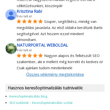
célkitűzésünket, köszönjük!
Krisztina Rabi
9 év telt el
Szuper, segítőkész, mindig van 
megoldási javaslata. Az első oldalra kerültünk Barbi 
segítségével. Azt hiszem ezzel mindent 
elmondtam.
NATURPORTAL WEBOLDAL
9 év telt el
Nagyon alapos és felkészült SEO 
szakember, aki e mellett még korrekt és kedves is! 
Csak ajánlani tudom mindenkinek!
Összes vélemény megtekintése
Hasznos keresőoptimalizálás tudnivalók:
Keresőoptimalizálás blog
SEO tudástár – keresőoptimalizálás szótár