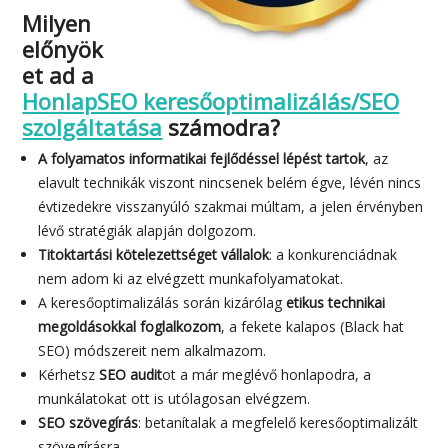
Milyen
előnyök
et ad a
HonlapSEO keresőoptimalizálás/SEO
szolgáltatása
számodra?
A folyamatos informatikai fejlődéssel lépést tartok
, az
elavult technikák viszont nincsenek belém égve, lévén nincs
évtizedekre visszanyúló szakmai múltam, a jelen érvényben
lévő stratégiák alapján dolgozom.
Titoktartási kötelezettséget vállalok
: a konkurenciádnak
nem adom ki az elvégzett munkafolyamatokat.
A keresőoptimalizálás során kizárólag
etikus technikai
megoldásokkal foglalkozom
, a fekete kalapos (Black hat
SEO) módszereit nem alkalmazom.
Kérhetsz
SEO audit
ot a már meglévő honlapodra, a
munkálatokat ott is utólagosan elvégzem.
SEO szövegírás
: betanítalak a megfelelő keresőoptimalizált
szövegírásra.