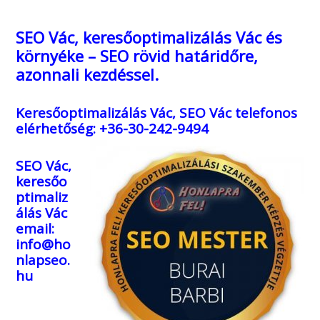
SEO Vác, keresőoptimalizálás Vác és
környéke – SEO rövid határidőre,
azonnali kezdéssel.
Keresőoptimalizálás Vác, SEO Vác
telefonos
elérhetőség: +36-30-242-9494
SEO Vác,
keresőo
ptimaliz
álás Vác
email:
info@ho
nlapseo.
hu