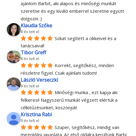
ajánlom Barbit, aki alapos és minőségi munkát 
szeretne és egy kiváló emberrel szeretne együtt 
dolgozni :)
Klaudia Szőke
8 év telt el
Sokat segìtett a cikkeivel ès a 
tanàcsaival!
Tibor Greff
8 év telt el
Korrekt, segítőkész, minden 
részletre figyel. Csak ajánlani tudom!
László Verseczki
8 év telt el
Minőségi munka , ezt kapja aki 
felkeresi! Nagyszerű munkát végzett elértük a 
célkitűzésünket, köszönjük!
Krisztina Rabi
9 év telt el
Szuper, segítőkész, mindig van 
megoldási javaslata. Az első oldalra kerültünk Barbi 