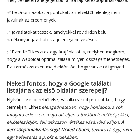
mely területen a legégetőbb a honlap keresőoptimalizálása.
✅ Feltárom azokat a pontokat, amelyektől jelenleg nem
javulnak az eredmények.
✅ Javaslatokat teszek, amelyekkel rövid időn belül,
hatékonyan javíthatók a jelenlegi helyezések.
✅ Ezen felül készítek egy árajánlatot is, melyben megírom,
hogy a weboldal optimalizálása milyen összegért lehetséges.
Ezt természetesen majd eldöntöd, hogy van- e rá igényed.
Neked fontos, hogy a Google találati
listájának az első oldalán szerepelj?
Nyilván Te is pénzből élsz, vállalkozásod profitot kell, hogy
termeljen. Ehhez
elengedhetetlen, hogy honlapodra sok
látogató érkezzen, majd ott éljen a további lehetőségekkel,
elköteleződjön, feliratkozzon, értékes vásárlóvá váljon
.
A
keresőoptimalizálás segít Neked ebben
, tekints rá úgy, mint
egy befektetés a profit érdekében.