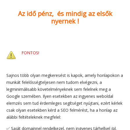
Az idő pénz, és mindig az elsők
nyernek !
FONTOS!
Sajnos több olyan megkeresést is kapok, amely honlapokon a
munkát felelősségteljesen nem tudom elvégezni, a
legminimálisabb követelményeknek sem felelnek meg a
Google szemében. Ilyen esetekben az ingyenes weboldal
elemzés sem tud érdemleges segítséget nyújtani, ezért kérlek
csak olyan esetekben kérd a SEO felmérést, ha a honlap az
alábbi feltételeknek megfelel:
✅ Saját domainnel rendelkezel, nem ingyenes tárhellyel (pl.