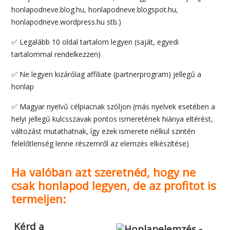
honlapodneve.blog.hu, honlapodneve.blogspot.hu,
honlapodneve.wordpress.hu stb.)
✅ Legalább 10 oldal tartalom legyen (saját, egyedi
tartalommal rendelkezzen)
✅ Ne legyen kizárólag affiliate (partnerprogram) jellegű a
honlap
✅ Magyar nyelvű célpiacnak szóljon (más nyelvek esetében a
helyi jellegű kulcsszavak pontos ismeretének hiánya eltérést,
változást mutathatnak, így ezek ismerete nélkül szintén
felelőtlenség lenne részemről az elemzés elkészítése)
Ha valóban azt szeretnéd, hogy ne
csak honlapod legyen, de az profitot is
termeljen:
Kérd a