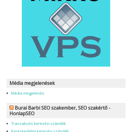
Média megjelenések
Média megjelenés
Burai Barbi SEO szakember, SEO szakértő -
HonlapSEO
Tranzakciós keresési szándék
Kereskedelmi keresési szándék