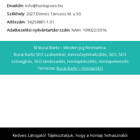
Emailcím
: info@honlapseo.hu
Székhely
: 2027.Dömös Táncsics M. u 50.
Adószám
: 56259881-1-31
Adatkezelési nyilvántartási szám
: NAIH -109022/2016.
© Burai Barbi – Minden jog fenntartva.
Burai Barbi SEO szakember, Keresőoptimalizálás, SEO, SEO
szövegírás, SEO tanácsadás, Honlapkészítés, Honlapelemzés
·Tervezte:
Burai Barbi – HonlapSEO
Kedves Látogató! Tájékoztatjuk, hogy a honlap felhasználói