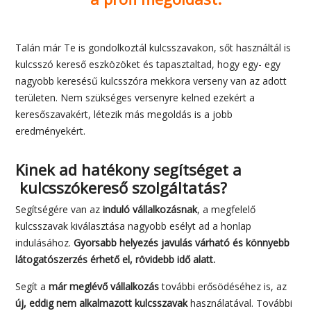
Talán már Te is gondolkoztál kulcsszavakon, sőt használtál is
kulcsszó kereső eszközöket és tapasztaltad, hogy egy- egy
nagyobb keresésű kulcsszóra mekkora verseny van az adott
területen. Nem szükséges versenyre kelned ezekért a
keresőszavakért, létezik más megoldás is a jobb
eredményekért.
Kinek ad hatékony segítséget a
kulcsszókereső szolgáltatás?
Segítségére van az
induló vállalkozásnak
, a megfelelő
kulcsszavak kiválasztása nagyobb esélyt ad a honlap
indulásához.
Gyorsabb helyezés javulás várható és könnyebb
látogatószerzés érhető el, rövidebb idő alatt.
Segít a
már meglévő vállalkozás
további erősödéséhez is, az
új, eddig nem alkalmazott kulcsszavak
használatával. További