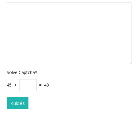
Solve Captcha*
45 +
= 48