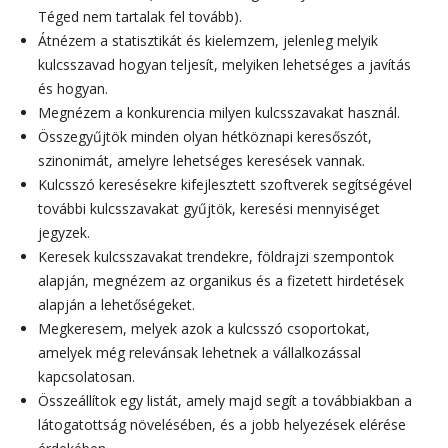
Téged nem tartalak fel tovább).
Átnézem a statisztikát és kielemzem, jelenleg melyik
kulcsszavad hogyan teljesít, melyiken lehetséges a javítás
és hogyan.
Megnézem a konkurencia milyen kulcsszavakat használ.
Összegyűjtök minden olyan hétköznapi keresőszót,
szinonimát, amelyre lehetséges keresések vannak.
Kulcsszó keresésekre kifejlesztett szoftverek segítségével
további kulcsszavakat gyűjtök, keresési mennyiséget
jegyzek.
Keresek kulcsszavakat trendekre, földrajzi szempontok
alapján, megnézem az organikus és a fizetett hirdetések
alapján a lehetőségeket.
Megkeresem, melyek azok a kulcsszó csoportokat,
amelyek még relevánsak lehetnek a vállalkozással
kapcsolatosan.
Összeállítok egy listát, amely majd segít a továbbiakban a
látogatottság növelésében, és a jobb helyezések elérése