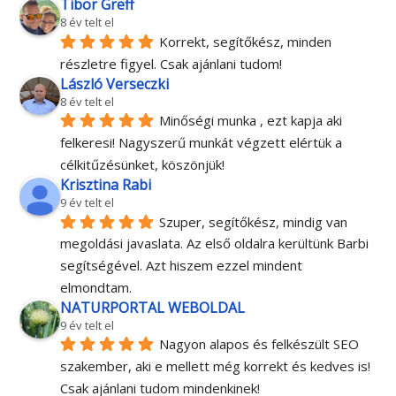
Tibor Greff
8 év telt el
Korrekt, segítőkész, minden 
részletre figyel. Csak ajánlani tudom!
László Verseczki
8 év telt el
Minőségi munka , ezt kapja aki 
felkeresi! Nagyszerű munkát végzett elértük a 
célkitűzésünket, köszönjük!
Krisztina Rabi
9 év telt el
Szuper, segítőkész, mindig van 
megoldási javaslata. Az első oldalra kerültünk Barbi 
segítségével. Azt hiszem ezzel mindent 
elmondtam.
NATURPORTAL WEBOLDAL
9 év telt el
Nagyon alapos és felkészült SEO 
szakember, aki e mellett még korrekt és kedves is! 
Csak ajánlani tudom mindenkinek!