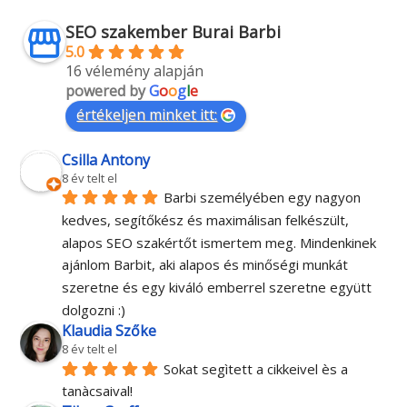
SEO szakember Burai Barbi
5.0
16 vélemény alapján
powered by
G
o
o
g
l
e
értékeljen minket itt:
Csilla Antony
8 év telt el
Barbi személyében egy nagyon 
kedves, segítőkész és maximálisan felkészült, 
alapos SEO szakértőt ismertem meg. Mindenkinek 
ajánlom Barbit, aki alapos és minőségi munkát 
szeretne és egy kiváló emberrel szeretne együtt 
dolgozni :)
Klaudia Szőke
8 év telt el
Sokat segìtett a cikkeivel ès a 
tanàcsaival!