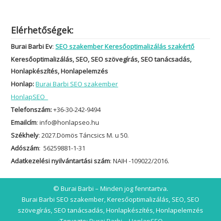
Elérhetőségek:
Burai Barbi Ev
:
SEO szakember Keresőoptimalizálás szakértő
Keresőoptimalizálás, SEO, SEO szövegírás, SEO tanácsadás,
Honlapkészítés, Honlapelemzés
Honlap:
Burai Barbi SEO szakember
HonlapSEO
Telefonszám:
+36-30-242-9494
Emailcím
: info@honlapseo.hu
Székhely
: 2027.Dömös Táncsics M. u 50.
Adószám
: 56259881-1-31
Adatkezelési nyilvántartási szám
: NAIH -109022/2016.
© Burai Barbi – Minden jog fenntartva.
Burai Barbi SEO szakember, Keresőoptimalizálás, SEO, SEO
szövegírás, SEO tanácsadás, Honlapkészítés, Honlapelemzés