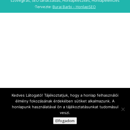
szövegírás, SEO tanácsadás, Honlapkészítés, Honlapelemzés
·Tervezte:
Burai Barbi – HonlapSEO
Kedves Látogató! Tájékoztatjuk, hogy a honlap felhasználói
élmény fokozásának érdekében sütiket alkalmazunk. A
honlapunk használatával ön a tájékoztatásunkat tudomásul
veszi.
Elfogadom