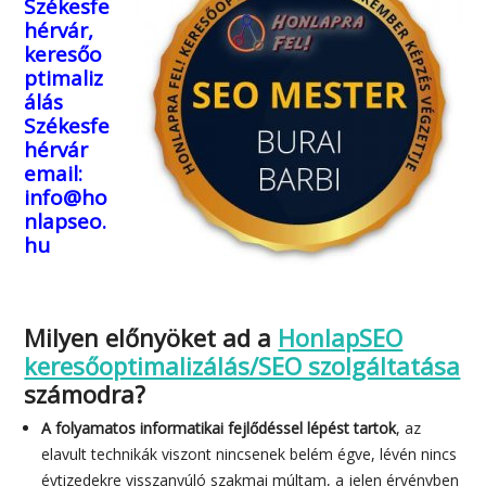
Székesfe
hérvár,
keresőo
ptimaliz
álás
Székesfe
hérvár
email:
info@ho
nlapseo.
hu
Milyen előnyöket ad a
HonlapSEO
keresőoptimalizálás/SEO szolgáltatása
számodra?
A folyamatos informatikai fejlődéssel lépést tartok
, az
elavult technikák viszont nincsenek belém égve, lévén nincs
évtizedekre visszanyúló szakmai múltam, a jelen érvényben