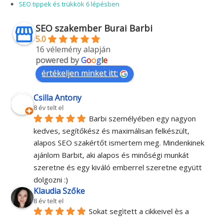
SEO tippek és trükkök 6 lépésben
SEO szakember Burai Barbi
5.0
16 vélemény alapján
powered by
G
o
o
g
l
e
értékeljen minket itt:
Csilla Antony
8 év telt el
Barbi személyében egy nagyon 
kedves, segítőkész és maximálisan felkészült, 
alapos SEO szakértőt ismertem meg. Mindenkinek 
ajánlom Barbit, aki alapos és minőségi munkát 
szeretne és egy kiváló emberrel szeretne együtt 
dolgozni :)
Klaudia Szőke
8 év telt el
Sokat segìtett a cikkeivel ès a 