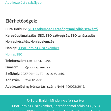
Adatkezelési szabályzat
Elérhetőségek:
Burai Barbi Ev
:
SEO szakember Keresőoptimalizálás szakértő
Keresőoptimalizálás, SEO, SEO szövegírás, SEO tanácsadás,
Honlapkészítés, Honlapelemzés
Honlap:
Burai Barbi SEO szakember
HonlapSEO
Telefonszám:
+36-30-242-9494
Emailcím
: info@honlapseo.hu
Székhely
: 2027.Dömös Táncsics M. u 50.
Adószám
: 56259881-1-31
Adatkezelési nyilvántartási szám
: NAIH -109022/2016.
© Burai Barbi – Minden jog fenntartva.
Burai Barbi SEO szakember, Keresőoptimalizálás, SEO, SEO