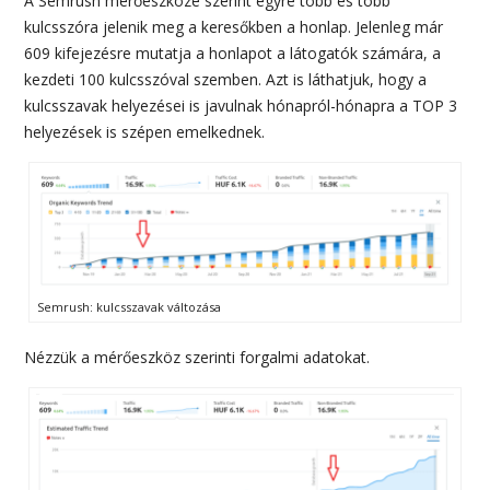
A Semrush mérőeszköze szerint egyre több és több
kulcsszóra jelenik meg a keresőkben a honlap. Jelenleg már
609 kifejezésre mutatja a honlapot a látogatók számára, a
kezdeti 100 kulcsszóval szemben. Azt is láthatjuk, hogy a
kulcsszavak helyezései is javulnak hónapról-hónapra a TOP 3
helyezések is szépen emelkednek.
Semrush: kulcsszavak változása
Nézzük a mérőeszköz szerinti forgalmi adatokat.