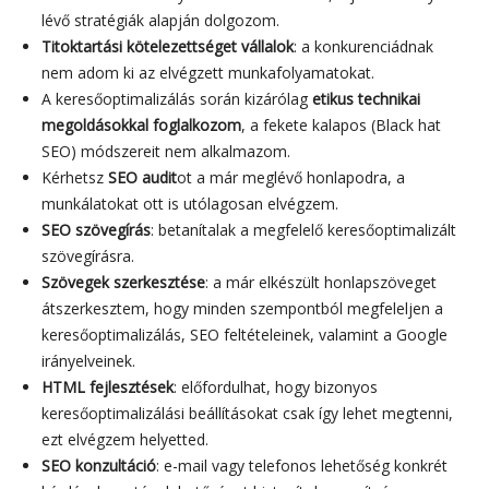
lévő stratégiák alapján dolgozom.
Titoktartási kötelezettséget vállalok
: a konkurenciádnak
nem adom ki az elvégzett munkafolyamatokat.
A keresőoptimalizálás során kizárólag
etikus technikai
megoldásokkal foglalkozom
, a fekete kalapos (Black hat
SEO) módszereit nem alkalmazom.
Kérhetsz
SEO audit
ot a már meglévő honlapodra, a
munkálatokat ott is utólagosan elvégzem.
SEO szövegírás
: betanítalak a megfelelő keresőoptimalizált
szövegírásra.
Szövegek szerkesztése
: a már elkészült honlapszöveget
átszerkesztem, hogy minden szempontból megfeleljen a
keresőoptimalizálás, SEO feltételeinek, valamint a Google
irányelveinek.
HTML fejlesztések
: előfordulhat, hogy bizonyos
keresőoptimalizálási beállításokat csak így lehet megtenni,
ezt elvégzem helyetted.
SEO konzultáció
: e-mail vagy telefonos lehetőség konkrét