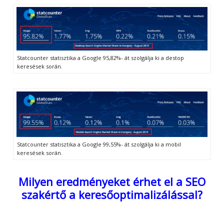
Statcounter statisztika a Google 95,82%- át szolgálja ki a destop
keresések során.
Statcounter statisztika a Google 99,55%- át szolgálja ki a mobil
keresések során.
Milyen eredményeket érhet el a SEO
szakértő a keresőoptimalizálással?