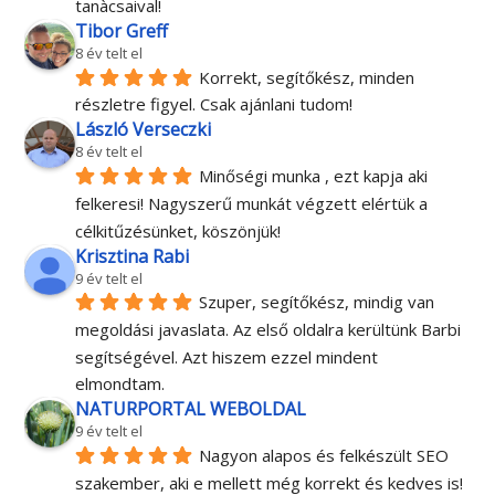
tanàcsaival!
Tibor Greff
8 év telt el
Korrekt, segítőkész, minden 
részletre figyel. Csak ajánlani tudom!
László Verseczki
8 év telt el
Minőségi munka , ezt kapja aki 
felkeresi! Nagyszerű munkát végzett elértük a 
célkitűzésünket, köszönjük!
Krisztina Rabi
9 év telt el
Szuper, segítőkész, mindig van 
megoldási javaslata. Az első oldalra kerültünk Barbi 
segítségével. Azt hiszem ezzel mindent 
elmondtam.
NATURPORTAL WEBOLDAL
9 év telt el
Nagyon alapos és felkészült SEO 
szakember, aki e mellett még korrekt és kedves is! 