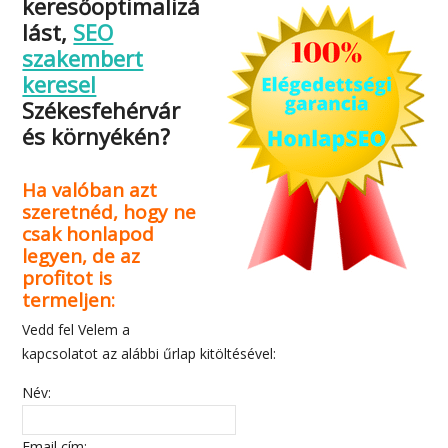
keresőoptimalizá
lást,
SEO
szakembert
keresel
Székesfehérvár
és környékén?
Ha valóban azt
szeretnéd, hogy ne
csak honlapod
legyen, de az
profitot is
termeljen:
Vedd fel Velem a
kapcsolatot az alábbi űrlap kitöltésével:
Név:
Email cím: