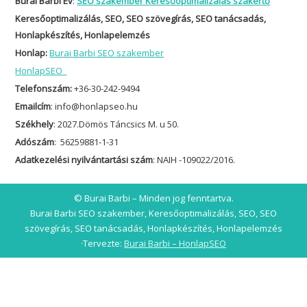
Burai Barbi Ev
:
SEO szakember Keresőoptimalizálás szakértő
Keresőoptimalizálás, SEO, SEO szövegírás, SEO tanácsadás,
Honlapkészítés, Honlapelemzés
Honlap:
Burai Barbi SEO szakember
HonlapSEO
Telefonszám:
+36-30-242-9494
Emailcím
: info@honlapseo.hu
Székhely
: 2027.Dömös Táncsics M. u 50.
Adószám
: 56259881-1-31
Adatkezelési nyilvántartási szám
: NAIH -109022/2016.
© Burai Barbi – Minden jog fenntartva.
Burai Barbi SEO szakember, Keresőoptimalizálás, SEO, SEO
szövegírás, SEO tanácsadás, Honlapkészítés, Honlapelemzés
·Tervezte:
Burai Barbi – HonlapSEO