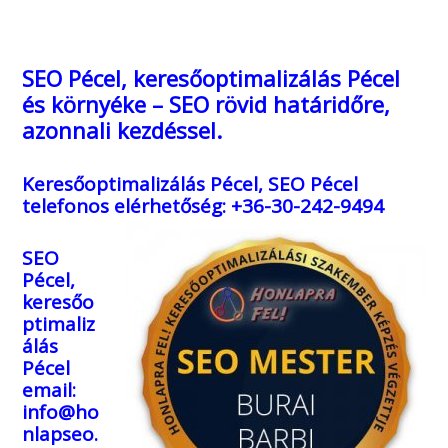
SEO Pécel, keresőoptimalizálás Pécel
és környéke – SEO rövid határidőre,
azonnali kezdéssel.
Keresőoptimalizálás Pécel, SEO Pécel
telefonos elérhetőség: +36-30-242-9494
SEO
Pécel,
keresőo
ptimaliz
álás
Pécel
email:
info@ho
nlapseo.