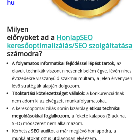
hu
Milyen
előnyöket ad a
HonlapSEO
keresőoptimalizálás/SEO szolgáltatása
számodra?
A folyamatos informatikai fejlődéssel lépést tartok
, az
elavult technikák viszont nincsenek belém égve, lévén nincs
évtizedekre visszanyúló szakmai múltam, a jelen érvényben
lévő stratégiák alapján dolgozom.
Titoktartási kötelezettséget vállalok
: a konkurenciádnak
nem adom ki az elvégzett munkafolyamatokat.
A keresőoptimalizálás során kizárólag
etikus technikai
megoldásokkal foglalkozom
, a fekete kalapos (Black hat
SEO) módszereit nem alkalmazom.
Kérhetsz
SEO audit
ot a már meglévő honlapodra, a
munkálatokat ott is utólagosan elvégzem.