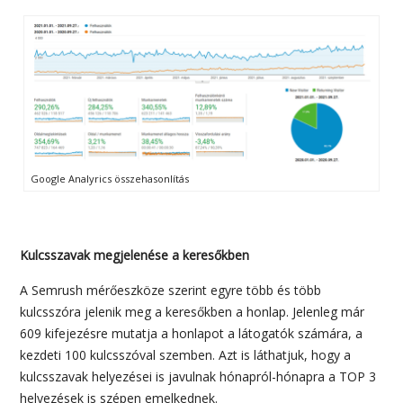
Google Analyrics összehasonlítás
Kulcsszavak megjelenése a keresőkben
A Semrush mérőeszköze szerint egyre több és több
kulcsszóra jelenik meg a keresőkben a honlap. Jelenleg már
609 kifejezésre mutatja a honlapot a látogatók számára, a
kezdeti 100 kulcsszóval szemben. Azt is láthatjuk, hogy a
kulcsszavak helyezései is javulnak hónapról-hónapra a TOP 3
helyezések is szépen emelkednek.