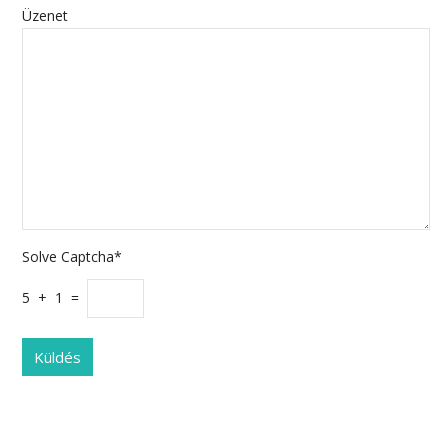
Üzenet
Solve Captcha*
5 + 1 =