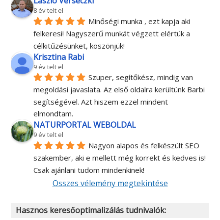
László Verseczki
8 év telt el
Minőségi munka , ezt kapja aki 
felkeresi! Nagyszerű munkát végzett elértük a 
célkitűzésünket, köszönjük!
Krisztina Rabi
9 év telt el
Szuper, segítőkész, mindig van 
megoldási javaslata. Az első oldalra kerültünk Barbi 
segítségével. Azt hiszem ezzel mindent 
elmondtam.
NATURPORTAL WEBOLDAL
9 év telt el
Nagyon alapos és felkészült SEO 
szakember, aki e mellett még korrekt és kedves is! 
Csak ajánlani tudom mindenkinek!
Összes vélemény megtekintése
Hasznos keresőoptimalizálás tudnivalók: