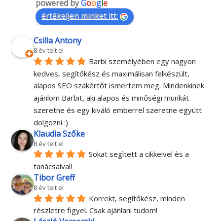
powered by
G
o
o
g
l
e
értékeljen minket itt:
Csilla Antony
8 év telt el
Barbi személyében egy nagyon 
kedves, segítőkész és maximálisan felkészült, 
alapos SEO szakértőt ismertem meg. Mindenkinek 
ajánlom Barbit, aki alapos és minőségi munkát 
szeretne és egy kiváló emberrel szeretne együtt 
dolgozni :)
Klaudia Szőke
8 év telt el
Sokat segìtett a cikkeivel ès a 
tanàcsaival!
Tibor Greff
8 év telt el
Korrekt, segítőkész, minden 
részletre figyel. Csak ajánlani tudom!