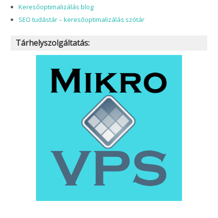
Keresőoptimalizálás blog
SEO tudástár – keresőoptimalizálás szótár
Tárhelyszolgáltatás: