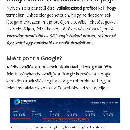
Nyilván Te is pénzből élsz,
vállalkozásod profitot kell, hogy
termeljen.
Ehhez elengedhetetlen, hogy honlapodra sok
látogató érkezzen, majd ott éljen a további lehetőségekkel,
elköteleződjön, feliratkozzon, értékes vásárlóvá váljon.
A
keresőoptimalizálás – SEO segít Neked ebben, tekints rá
úgy, mint egy befektetés a profit érdekében.
Miért pont a Google?
A felhasználók a keresések alkalmával jelenleg már 95%
feletti arányban használják a Google keresést.
A Google
keresőoptimalizálás segít a Google robotoknak, hogy a
releváns találatok között a Te weboldalad szerepeljen.
Statcounter statisztika a Google 95,82%- át szolgálja ki a destop