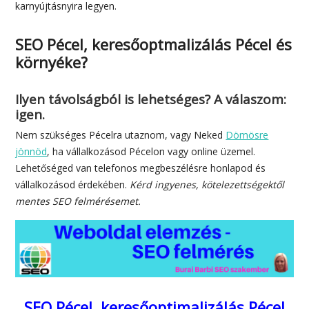
karnyújtásnyira legyen.
SEO Pécel, keresőoptmalizálás Pécel és
környéke?
Ilyen távolságból is lehetséges? A válaszom:
igen.
Nem szükséges Pécelra utaznom, vagy Neked
Dömösre
jönnöd
, ha vállalkozásod Pécelon vagy online üzemel.
Lehetőséged van telefonos megbeszélésre honlapod és
vállalkozásod érdekében.
Kérd ingyenes, kötelezettségektől
mentes SEO felmérésemet.
SEO Pécel, keresőoptimalizálás Pécel