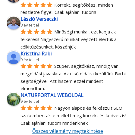
Korrekt, segítőkész, minden 
részletre figyel. Csak ajánlani tudom!
László Verseczki
8 év telt el
Minőségi munka , ezt kapja aki 
felkeresi! Nagyszerű munkát végzett elértük a 
célkitűzésünket, köszönjük!
Krisztina Rabi
9 év telt el
Szuper, segítőkész, mindig van 
megoldási javaslata. Az első oldalra kerültünk Barbi 
segítségével. Azt hiszem ezzel mindent 
elmondtam.
NATURPORTAL WEBOLDAL
9 év telt el
Nagyon alapos és felkészült SEO 
szakember, aki e mellett még korrekt és kedves is! 
Csak ajánlani tudom mindenkinek!
Összes vélemény megtekintése