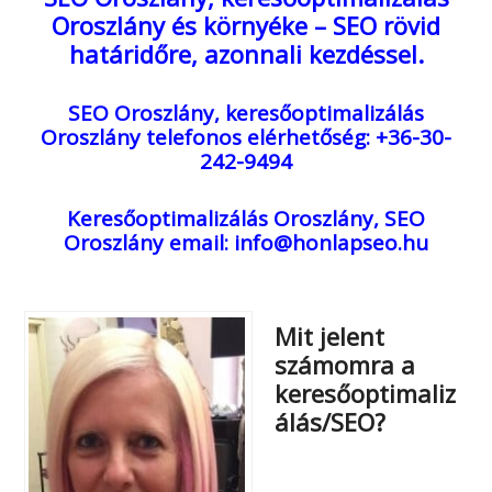
Oroszlány és környéke – SEO rövid
határidőre, azonnali kezdéssel.
SEO Oroszlány, keresőoptimalizálás
Oroszlány
telefonos elérhetőség: +36-30-
242-9494
Keresőoptimalizálás Oroszlány, SEO
Oroszlány
email: info@honlapseo.hu
Mit jelent
számomra a
keresőoptimaliz
álás/SEO?