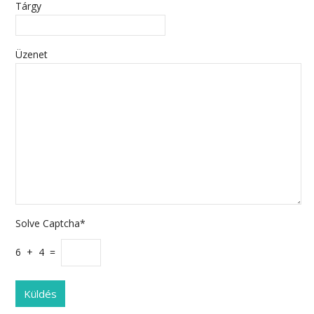
Tárgy
Üzenet
Solve Captcha*
6 + 4 =