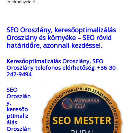
eredményeidet.
SEO Oroszlány, keresőoptimalizálás
Oroszlány és környéke – SEO rövid
határidőre, azonnali kezdéssel.
Keresőoptimalizálás Oroszlány, SEO
Oroszlány
telefonos elérhetőség: +36-30-
242-9494
SEO
Oroszlán
y,
keresőo
ptimaliz
álás
Oroszlán