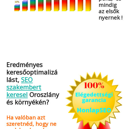
mindig
az elsők
nyernek !
Eredményes
keresőoptimalizá
lást,
SEO
szakembert
keresel
Oroszlány
és környékén?
Ha valóban azt
szeretnéd, hogy ne