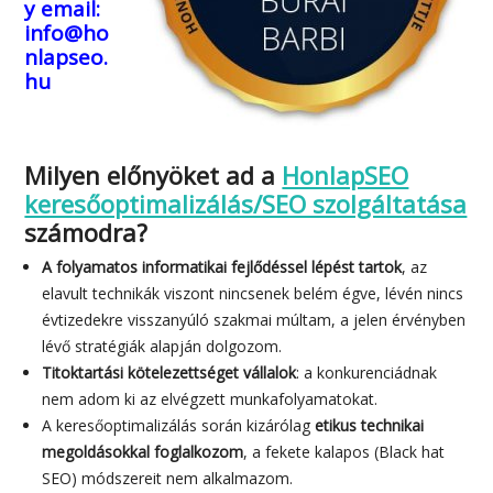
y
email:
info@ho
nlapseo.
hu
Milyen előnyöket ad a
HonlapSEO
keresőoptimalizálás/SEO szolgáltatása
számodra?
A folyamatos informatikai fejlődéssel lépést tartok
, az
elavult technikák viszont nincsenek belém égve, lévén nincs
évtizedekre visszanyúló szakmai múltam, a jelen érvényben
lévő stratégiák alapján dolgozom.
Titoktartási kötelezettséget vállalok
: a konkurenciádnak
nem adom ki az elvégzett munkafolyamatokat.
A keresőoptimalizálás során kizárólag
etikus technikai
megoldásokkal foglalkozom
, a fekete kalapos (Black hat
SEO) módszereit nem alkalmazom.