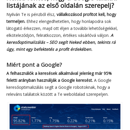
listájának az első oldalán szerepelj?
Nyilván Te is pénzből élsz,
vállalkozásod profitot kell, hogy
termeljen.
Ehhez elengedhetetlen, hogy honlapodra sok
látogató érkezzen, majd ott éljen a további lehetőségekkel,
elköteleződjön, feliratkozzon, értékes vásárlóvá váljon.
A
keresőoptimalizálás – SEO segít Neked ebben, tekints rá
úgy, mint egy befektetés a profit érdekében.
Miért pont a Google?
A felhasználók a keresések alkalmával jelenleg már 95%
feletti arányban használják a Google keresést.
A Google
keresőoptimalizálás segít a Google robotoknak, hogy a
releváns találatok között a Te weboldalad szerepeljen.