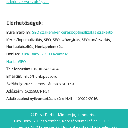
Adatkezelési szabályzat
Elérhetőségek:
Burai Barbi Ev
:
SEO szakember Keresőoptimalizálás szakértő
Keresőoptimalizálás, SEO, SEO szövegírás, SEO tanácsadás,
Honlapkészítés, Honlapelemzés
Honlap:
Burai Barbi SEO szakember
HonlapSEO
Telefonszám:
+36-30-242-9494
Emailcím
: info@honlapseo.hu
Székhely
: 2027.Dömös Táncsics M. u 50.
Adószám
: 56259881-1-31
Adatkezelési nyilvántartási szám
: NAIH -109022/2016.
© Burai Barbi – Minden jog fenntartva.
Burai Barbi SEO szakember, Keresőoptimalizálás, SEO, SEO
szövegírás, SEO tanácsadás, Honlapkészítés, Honlapelemzés