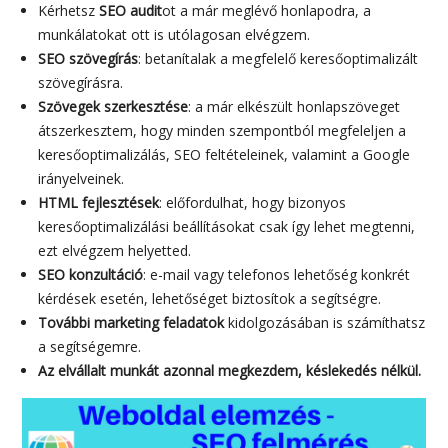
Kérhetsz
SEO audit
ot a már meglévő honlapodra, a
munkálatokat ott is utólagosan elvégzem.
SEO szövegírás
: betanítalak a megfelelő keresőoptimalizált
szövegírásra.
Szövegek szerkesztése
: a már elkészült honlapszöveget
átszerkesztem, hogy minden szempontból megfeleljen a
keresőoptimalizálás, SEO feltételeinek, valamint a Google
irányelveinek.
HTML fejlesztések
: előfordulhat, hogy bizonyos
keresőoptimalizálási beállításokat csak így lehet megtenni,
ezt elvégzem helyetted.
SEO konzultáció
: e-mail vagy telefonos lehetőség konkrét
kérdések esetén, lehetőséget biztosítok a segítségre.
További marketing feladatok
kidolgozásában is számíthatsz
a segítségemre.
Az elvállalt munkát azonnal megkezdem, késlekedés nélkül.