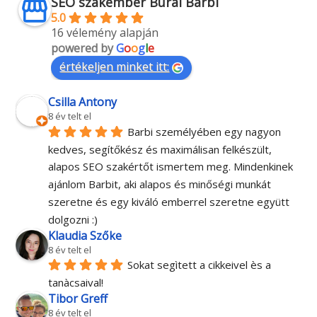
SEO szakember Burai Barbi
5.0
16 vélemény alapján
powered by
G
o
o
g
l
e
értékeljen minket itt:
Csilla Antony
8 év telt el
Barbi személyében egy nagyon 
kedves, segítőkész és maximálisan felkészült, 
alapos SEO szakértőt ismertem meg. Mindenkinek 
ajánlom Barbit, aki alapos és minőségi munkát 
szeretne és egy kiváló emberrel szeretne együtt 
dolgozni :)
Klaudia Szőke
8 év telt el
Sokat segìtett a cikkeivel ès a 
tanàcsaival!
Tibor Greff
8 év telt el