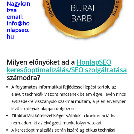
Nagykan
izsa
email:
info@ho
nlapseo.
hu
Milyen előnyöket ad a
HonlapSEO
keresőoptimalizálás/SEO szolgáltatása
számodra?
A folyamatos informatikai fejlődéssel lépést tartok
, az
elavult technikák viszont nincsenek belém égve, lévén nincs
évtizedekre visszanyúló szakmai múltam, a jelen érvényben
lévő stratégiák alapján dolgozom.
Titoktartási kötelezettséget vállalok
: a konkurenciádnak
nem adom ki az elvégzett munkafolyamatokat.
A keresőoptimalizálás során kizárólag
etikus technikai