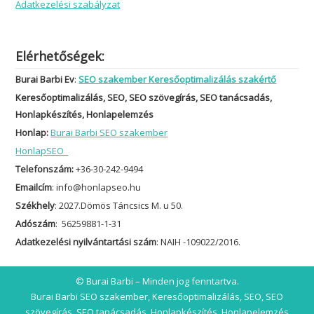
Adatkezelési szabályzat
Elérhetőségek:
Burai Barbi Ev
:
SEO szakember Keresőoptimalizálás szakértő
Keresőoptimalizálás, SEO, SEO szövegírás, SEO tanácsadás,
Honlapkészítés, Honlapelemzés
Honlap:
Burai Barbi SEO szakember
HonlapSEO
Telefonszám:
+36-30-242-9494
Emailcím
: info@honlapseo.hu
Székhely
: 2027.Dömös Táncsics M. u 50.
Adószám
: 56259881-1-31
Adatkezelési nyilvántartási szám
: NAIH -109022/2016.
© Burai Barbi – Minden jog fenntartva.
Burai Barbi SEO szakember, Keresőoptimalizálás, SEO, SEO
szövegírás, SEO tanácsadás, Honlapkészítés, Honlapelemzés