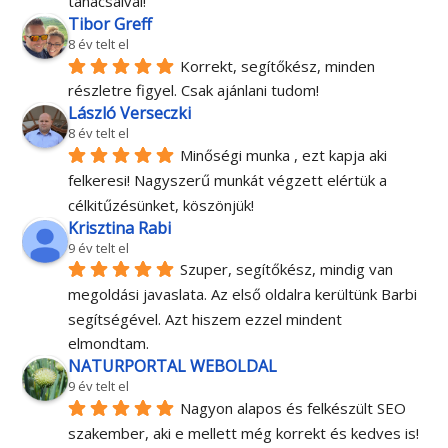
tanàcsaival!
Tibor Greff
8 év telt el
Korrekt, segítőkész, minden 
részletre figyel. Csak ajánlani tudom!
László Verseczki
8 év telt el
Minőségi munka , ezt kapja aki 
felkeresi! Nagyszerű munkát végzett elértük a 
célkitűzésünket, köszönjük!
Krisztina Rabi
9 év telt el
Szuper, segítőkész, mindig van 
megoldási javaslata. Az első oldalra kerültünk Barbi 
segítségével. Azt hiszem ezzel mindent 
elmondtam.
NATURPORTAL WEBOLDAL
9 év telt el
Nagyon alapos és felkészült SEO 
szakember, aki e mellett még korrekt és kedves is! 