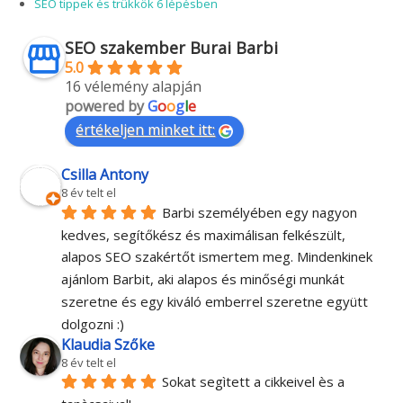
SEO tippek és trükkök 6 lépésben
SEO szakember Burai Barbi
5.0
16 vélemény alapján
powered by
G
o
o
g
l
e
értékeljen minket itt:
Csilla Antony
8 év telt el
Barbi személyében egy nagyon 
kedves, segítőkész és maximálisan felkészült, 
alapos SEO szakértőt ismertem meg. Mindenkinek 
ajánlom Barbit, aki alapos és minőségi munkát 
szeretne és egy kiváló emberrel szeretne együtt 
dolgozni :)
Klaudia Szőke
8 év telt el
Sokat segìtett a cikkeivel ès a 