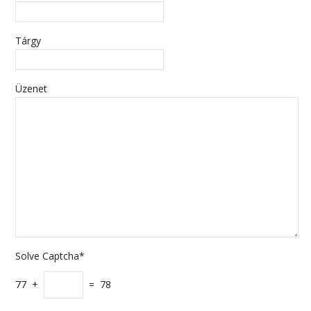
Tárgy
Üzenet
Solve Captcha*
77 +
= 78