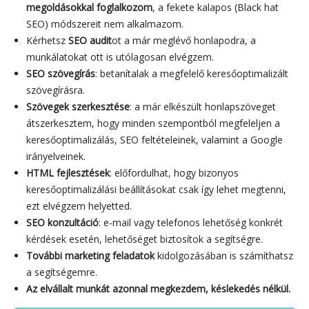
megoldásokkal foglalkozom
, a fekete kalapos (Black hat
SEO) módszereit nem alkalmazom.
Kérhetsz
SEO audit
ot a már meglévő honlapodra, a
munkálatokat ott is utólagosan elvégzem.
SEO szövegírás
: betanítalak a megfelelő keresőoptimalizált
szövegírásra.
Szövegek szerkesztése
: a már elkészült honlapszöveget
átszerkesztem, hogy minden szempontból megfeleljen a
keresőoptimalizálás, SEO feltételeinek, valamint a Google
irányelveinek.
HTML fejlesztések
: előfordulhat, hogy bizonyos
keresőoptimalizálási beállításokat csak így lehet megtenni,
ezt elvégzem helyetted.
SEO konzultáció
: e-mail vagy telefonos lehetőség konkrét
kérdések esetén, lehetőséget biztosítok a segítségre.
További marketing feladatok
kidolgozásában is számíthatsz
a segítségemre.
Az elvállalt munkát azonnal megkezdem, késlekedés nélkül.