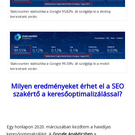
Statcounter statisztika a Google 95,82%- át szolgálja ki a destop
keresések során.
Statcounter statisztika a Google 99,55%- át szolgálja ki a mobil
keresések során.
Milyen eredményeket érhet el a SEO
szakértő a keresőoptimalizálással?
Egy honlapon 2020. márciusában kezdtem a havidíjas
keresőoptimalizálást. A
Google Analyticsben
a