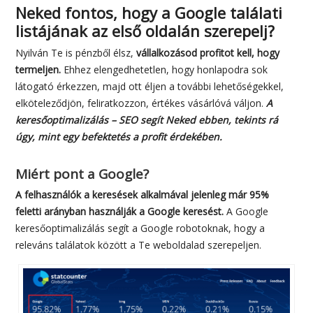
Neked fontos, hogy a Google találati
listájának az első oldalán szerepelj?
Nyilván Te is pénzből élsz,
vállalkozásod profitot kell, hogy
termeljen.
Ehhez elengedhetetlen, hogy honlapodra sok
látogató érkezzen, majd ott éljen a további lehetőségekkel,
elköteleződjön, feliratkozzon, értékes vásárlóvá váljon.
A
keresőoptimalizálás – SEO segít Neked ebben, tekints rá
úgy, mint egy befektetés a profit érdekében.
Miért pont a Google?
A felhasználók a keresések alkalmával jelenleg már 95%
feletti arányban használják a Google keresést.
A Google
keresőoptimalizálás segít a Google robotoknak, hogy a
releváns találatok között a Te weboldalad szerepeljen.