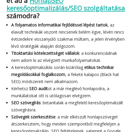
et ad a
HonlapSEO
keresőoptimalizálás/SEO szolgáltatása
számodra?
A folyamatos informatikai fejlődéssel lépést tartok
, az
elavult technikák viszont nincsenek belém égve, lévén nincs
évtizedekre visszanyúló szakmai múltam, a jelen érvényben
lévő stratégiák alapján dolgozom.
Titoktartási kötelezettséget vállalok
: a konkurenciádnak
nem adom ki az elvégzett munkafolyamatokat.
A keresőoptimalizálás során kizárólag
etikus technikai
megoldásokkal foglalkozom
, a fekete kalapos (Black hat
SEO) módszereit nem alkalmazom.
Kérhetsz
SEO audit
ot a már meglévő honlapodra, a
munkálatokat ott is utólagosan elvégzem.
SEO szövegírás
: betanítalak a megfelelő keresőoptimalizált
szövegírásra.
Szövegek szerkesztése
: a már elkészült honlapszöveget
átszerkesztem, hogy minden szempontból megfeleljen a
keresőoptimalizálás, SEO feltételeinek, valamint a Google