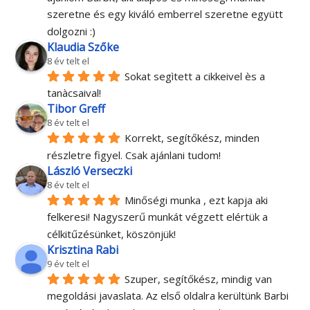
szeretne és egy kiváló emberrel szeretne együtt 
dolgozni :)
Klaudia Szőke
8 év telt el
Sokat segìtett a cikkeivel ès a 
tanàcsaival!
Tibor Greff
8 év telt el
Korrekt, segítőkész, minden 
részletre figyel. Csak ajánlani tudom!
László Verseczki
8 év telt el
Minőségi munka , ezt kapja aki 
felkeresi! Nagyszerű munkát végzett elértük a 
célkitűzésünket, köszönjük!
Krisztina Rabi
9 év telt el
Szuper, segítőkész, mindig van 
megoldási javaslata. Az első oldalra kerültünk Barbi 