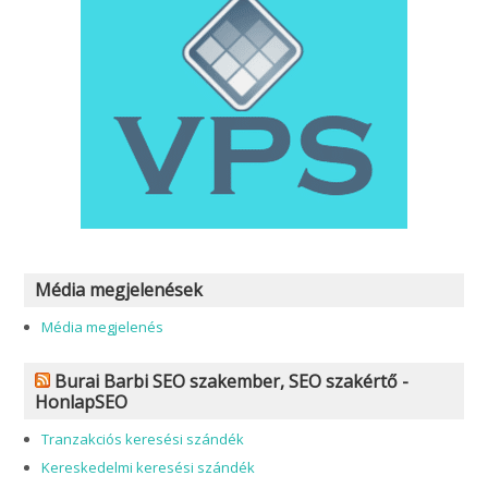
Média megjelenések
Média megjelenés
Burai Barbi SEO szakember, SEO szakértő -
HonlapSEO
Tranzakciós keresési szándék
Kereskedelmi keresési szándék