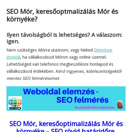
SEO Mór, keresőoptmalizálás Mór és
környéke?
Ilyen távolságból is lehetséges? A válaszom:
igen.
Nem szükséges Mórra utaznom, vagy Neked
Dömösre
jönnöd
, ha vállalkozásod Móron vagy online üzemel.
Lehetőséged van telefonos megbeszélésre honlapod és
vállalkozásod érdekében.
Kérd ingyenes, kötelezettségektől
mentes SEO felmérésemet.
SEO Mór, keresőoptimalizálás Mór és
környéke – SEO rövid határidőre,