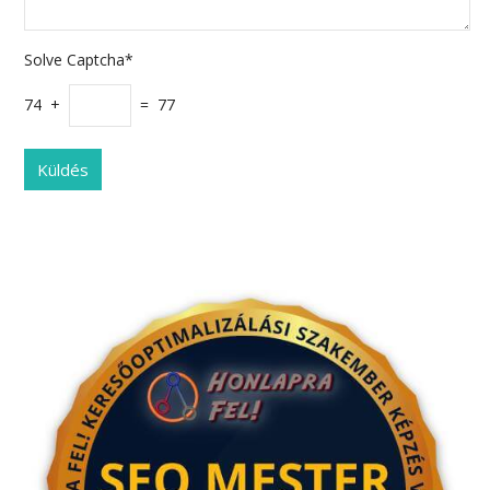
Solve Captcha*
74 +
= 77