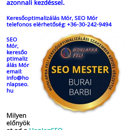
azonnali kezdéssel.
Keresőoptimalizálás Mór, SEO Mór
telefonos elérhetőség: +36-30-242-9494
SEO
Mór,
keresőo
ptimaliz
álás Mór
email:
info@ho
nlapseo.
hu
Milyen
előnyök