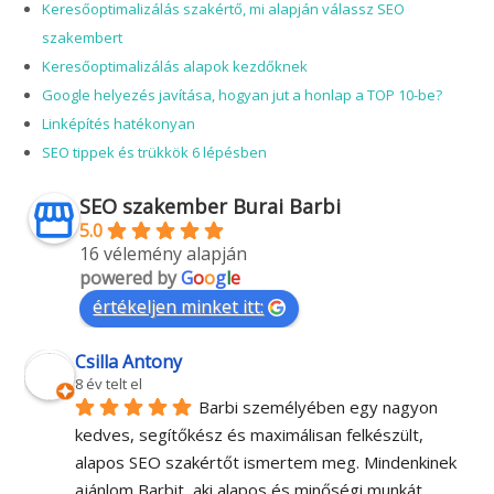
Keresőoptimalizálás szakértő, mi alapján válassz SEO
szakembert
Keresőoptimalizálás alapok kezdőknek
Google helyezés javítása, hogyan jut a honlap a TOP 10-be?
Linképítés hatékonyan
SEO tippek és trükkök 6 lépésben
SEO szakember Burai Barbi
5.0
16 vélemény alapján
powered by
G
o
o
g
l
e
értékeljen minket itt:
Csilla Antony
8 év telt el
Barbi személyében egy nagyon 
kedves, segítőkész és maximálisan felkészült, 
alapos SEO szakértőt ismertem meg. Mindenkinek 
ajánlom Barbit, aki alapos és minőségi munkát 