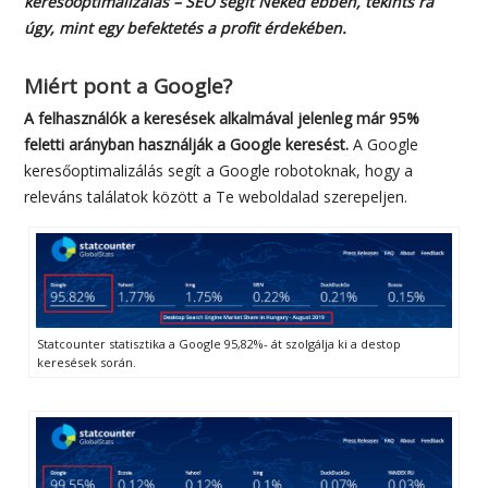
keresőoptimalizálás – SEO segít Neked ebben, tekints rá
úgy, mint egy befektetés a profit érdekében.
Miért pont a Google?
A felhasználók a keresések alkalmával jelenleg már 95%
feletti arányban használják a Google keresést.
A Google
keresőoptimalizálás segít a Google robotoknak, hogy a
releváns találatok között a Te weboldalad szerepeljen.
Statcounter statisztika a Google 95,82%- át szolgálja ki a destop
keresések során.