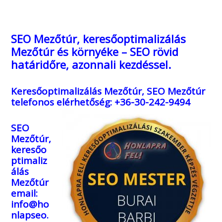
SEO Mezőtúr, keresőoptimalizálás
Mezőtúr és környéke – SEO rövid
határidőre, azonnali kezdéssel.
Keresőoptimalizálás Mezőtúr, SEO Mezőtúr
telefonos elérhetőség: +36-30-242-9494
SEO
Mezőtúr,
keresőo
ptimaliz
álás
Mezőtúr
email:
info@ho
nlapseo.