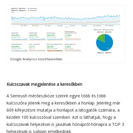
Google Analyrics összehasonlítás
Kulcsszavak megjelenése a keresőkben
A Semrush mérőeszköze szerint egyre több és több
kulcsszóra jelenik meg a keresőkben a honlap. Jelenleg már
609 kifejezésre mutatja a honlapot a látogatók számára, a
kezdeti 100 kulcsszóval szemben. Azt is láthatjuk, hogy a
kulcsszavak helyezései is javulnak hónapról-hónapra a TOP 3
helyezések is szépen emelkednek.