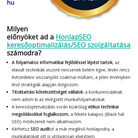
hu
Milyen
előnyöket ad a
HonlapSEO
keresőoptimalizálás/SEO szolgáltatása
számodra?
A folyamatos informatikai fejlődéssel lépést tartok
, az
elavult technikák viszont nincsenek belém égve, lévén nincs
évtizedekre visszanyúló szakmai múltam, a jelen érvényben
lévő stratégiák alapján dolgozom.
Titoktartási kötelezettséget vállalok
: a konkurenciádnak
nem adom ki az elvégzett munkafolyamatokat.
A keresőoptimalizálás során kizárólag
etikus technikai
megoldásokkal foglalkozom
, a fekete kalapos (Black hat
SEO) módszereit nem alkalmazom.
Kérhetsz
SEO audit
ot a már meglévő honlapodra, a
munkálatokat ott is utólagosan elvégzem.