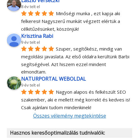
László Verseczki
8 év telt el
Minőségi munka , ezt kapja aki 
felkeresi! Nagyszerű munkát végzett elértük a 
célkitűzésünket, köszönjük!
Krisztina Rabi
9 év telt el
Szuper, segítőkész, mindig van 
megoldási javaslata. Az első oldalra kerültünk Barbi 
segítségével. Azt hiszem ezzel mindent 
elmondtam.
NATURPORTAL WEBOLDAL
9 év telt el
Nagyon alapos és felkészült SEO 
szakember, aki e mellett még korrekt és kedves is! 
Csak ajánlani tudom mindenkinek!
Összes vélemény megtekintése
Hasznos keresőoptimalizálás tudnivalók: