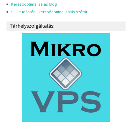
Keresőoptimalizálás blog
SEO tudástár – keresőoptimalizálás szótár
Tárhelyszolgáltatás: