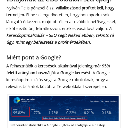
Nyilván Te is pénzből élsz,
vállalkozásod profitot kell, hogy
termeljen.
Ehhez elengedhetetlen, hogy honlapodra sok
látogató érkezzen, majd ott éljen a további lehetőségekkel,
elköteleződjön, feliratkozzon, értékes vásárlóvá váljon.
A
keresőoptimalizálás – SEO segít Neked ebben, tekints rá
úgy, mint egy befektetés a profit érdekében.
Miért pont a Google?
A felhasználók a keresések alkalmával jelenleg már 95%
feletti arányban használják a Google keresést.
A Google
keresőoptimalizálás segít a Google robotoknak, hogy a
releváns találatok között a Te weboldalad szerepeljen.
Statcounter statisztika a Google 95,82%- át szolgálja ki a destop