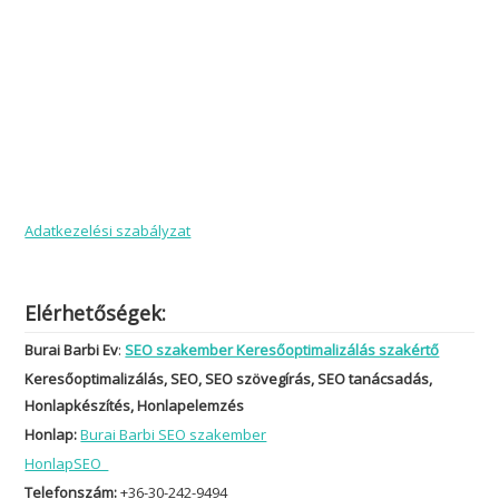
Burai Barbi Ev
:
SEO szakember Keresőoptimalizálás szakértő
Keresőoptimalizálás, SEO, SEO szövegírás, SEO tanácsadás,
Honlapkészítés, Honlapelemzés
Honlap:
Burai Barbi SEO szakember
HonlapSEO
Telefonszám:
+36-30-242-9494
Emailcím
: info@honlapseo.hu
Székhely
: 2027.Dömös Táncsics M. u 50.
Adószám
: 56259881-1-31
Adatkezelési nyilvántartási szám
: NAIH -109022/2016.
© Burai Barbi – Minden jog fenntartva.
Burai Barbi SEO szakember, Keresőoptimalizálás, SEO, SEO
szövegírás, SEO tanácsadás, Honlapkészítés, Honlapelemzés
·Tervezte:
Burai Barbi – HonlapSEO