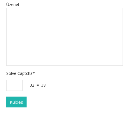
Üzenet
Solve Captcha*
+ 32 = 38