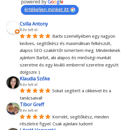
powered by
G
o
o
g
l
e
értékeljen minket itt:
Csilla Antony
8 év telt el
Barbi személyében egy nagyon 
kedves, segítőkész és maximálisan felkészült, 
alapos SEO szakértőt ismertem meg. Mindenkinek 
ajánlom Barbit, aki alapos és minőségi munkát 
szeretne és egy kiváló emberrel szeretne együtt 
dolgozni :)
Klaudia Szőke
8 év telt el
Sokat segìtett a cikkeivel ès a 
tanàcsaival!
Tibor Greff
8 év telt el
Korrekt, segítőkész, minden 
részletre figyel. Csak ajánlani tudom!