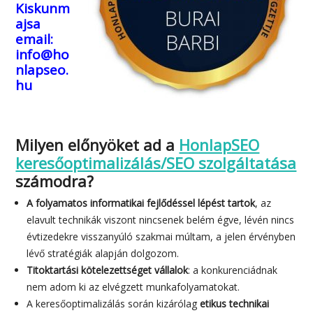
Kiskunm
ajsa
email:
info@ho
nlapseo.
hu
Milyen előnyöket ad a
HonlapSEO
keresőoptimalizálás/SEO szolgáltatása
számodra?
A folyamatos informatikai fejlődéssel lépést tartok
, az
elavult technikák viszont nincsenek belém égve, lévén nincs
évtizedekre visszanyúló szakmai múltam, a jelen érvényben
lévő stratégiák alapján dolgozom.
Titoktartási kötelezettséget vállalok
: a konkurenciádnak
nem adom ki az elvégzett munkafolyamatokat.
A keresőoptimalizálás során kizárólag
etikus technikai