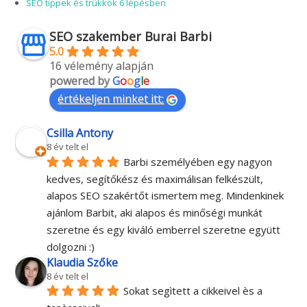
SEO tippek és trükkök 6 lépésben
SEO szakember Burai Barbi
5.0
16 vélemény alapján
powered by
G
o
o
g
l
e
értékeljen minket itt:
Csilla Antony
8 év telt el
Barbi személyében egy nagyon 
kedves, segítőkész és maximálisan felkészült, 
alapos SEO szakértőt ismertem meg. Mindenkinek 
ajánlom Barbit, aki alapos és minőségi munkát 
szeretne és egy kiváló emberrel szeretne együtt 
dolgozni :)
Klaudia Szőke
8 év telt el
Sokat segìtett a cikkeivel ès a 