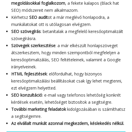
megoldásokkal foglalkozom
, a fekete kalapos (Black hat
SEO) módszereit nem alkalmazom.
Kérhetsz
SEO audit
ot a már meglévő honlapodra, a
munkálatokat ott is utólagosan elvégzem.
SEO szövegírás
: betanítalak a megfelelő keresőoptimalizált
szövegírásra.
Szövegek szerkesztése
: a már elkészült honlapszöveget
átszerkesztem, hogy minden szempontból megfeleljen a
keresőoptimalizálás, SEO feltételeinek, valamint a Google
irányelveinek.
HTML fejlesztések
: előfordulhat, hogy bizonyos
keresőoptimalizálási beállításokat csak így lehet megtenni,
ezt elvégzem helyetted.
SEO konzultáció
: e-mail vagy telefonos lehetőség konkrét
kérdések esetén, lehetőséget biztosítok a segítségre.
További marketing feladatok
kidolgozásában is számíthatsz
a segítségemre.
Az elvállalt munkát azonnal megkezdem, késlekedés nélkül.