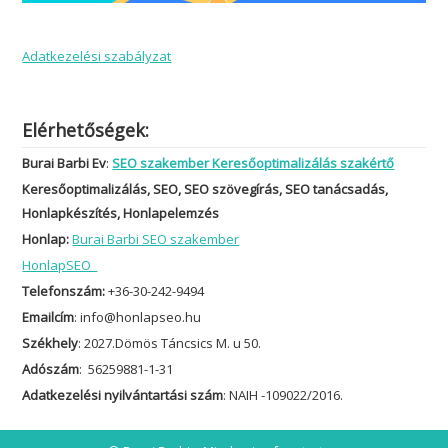
Adatkezelési szabályzat
Elérhetőségek:
Burai Barbi Ev
:
SEO szakember Keresőoptimalizálás szakértő
Keresőoptimalizálás, SEO, SEO szövegírás, SEO tanácsadás,
Honlapkészítés, Honlapelemzés
Honlap:
Burai Barbi SEO szakember
HonlapSEO
Telefonszám:
+36-30-242-9494
Emailcím
: info@honlapseo.hu
Székhely
: 2027.Dömös Táncsics M. u 50.
Adószám
: 56259881-1-31
Adatkezelési nyilvántartási szám
: NAIH -109022/2016.