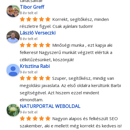
tanàcsaival!
Tibor Greff
8 év telt el
Korrekt, segítőkész, minden 
részletre figyel. Csak ajánlani tudom!
László Verseczki
8 év telt el
Minőségi munka , ezt kapja aki 
felkeresi! Nagyszerű munkát végzett elértük a 
célkitűzésünket, köszönjük!
Krisztina Rabi
9 év telt el
Szuper, segítőkész, mindig van 
megoldási javaslata. Az első oldalra kerültünk Barbi 
segítségével. Azt hiszem ezzel mindent 
elmondtam.
NATURPORTAL WEBOLDAL
9 év telt el
Nagyon alapos és felkészült SEO 
szakember, aki e mellett még korrekt és kedves is! 