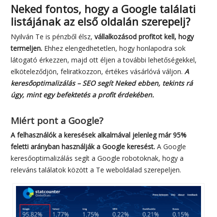
Neked fontos, hogy a Google találati
listájának az első oldalán szerepelj?
Nyilván Te is pénzből élsz,
vállalkozásod profitot kell, hogy
termeljen.
Ehhez elengedhetetlen, hogy honlapodra sok
látogató érkezzen, majd ott éljen a további lehetőségekkel,
elköteleződjön, feliratkozzon, értékes vásárlóvá váljon.
A
keresőoptimalizálás – SEO segít Neked ebben, tekints rá
úgy, mint egy befektetés a profit érdekében.
Miért pont a Google?
A felhasználók a keresések alkalmával jelenleg már 95%
feletti arányban használják a Google keresést.
A Google
keresőoptimalizálás segít a Google robotoknak, hogy a
releváns találatok között a Te weboldalad szerepeljen.