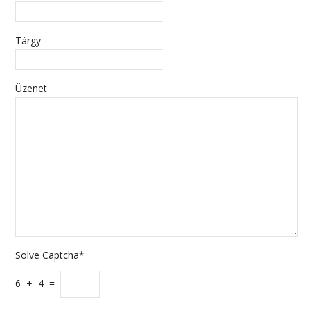
Tárgy
Üzenet
Solve Captcha*
6 + 4 =