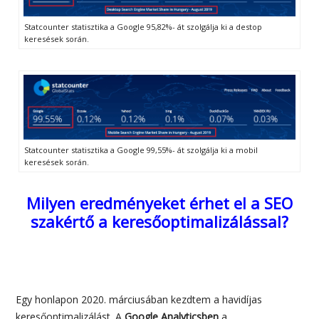
Statcounter statisztika a Google 95,82%- át szolgálja ki a destop
keresések során.
Statcounter statisztika a Google 99,55%- át szolgálja ki a mobil
keresések során.
Milyen eredményeket érhet el a SEO
szakértő a keresőoptimalizálással?
Egy honlapon 2020. márciusában kezdtem a havidíjas
keresőoptimalizálást. A
Google Analyticsben
a