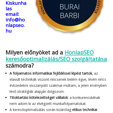
Kiskunha
las
email:
info@ho
nlapseo.
hu
Milyen előnyöket ad a
HonlapSEO
keresőoptimalizálás/SEO szolgáltatása
számodra?
A folyamatos informatikai fejlődéssel lépést tartok
, az
elavult technikák viszont nincsenek belém égve, lévén nincs
évtizedekre visszanyúló szakmai múltam, a jelen érvényben
lévő stratégiák alapján dolgozom.
Titoktartási kötelezettséget vállalok
: a konkurenciádnak
nem adom ki az elvégzett munkafolyamatokat.
A keresőoptimalizálás során kizárólag
etikus technikai