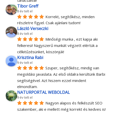
tanàcsaival!
Tibor Greff
8 év telt el
Korrekt, segítőkész, minden 
részletre figyel. Csak ajánlani tudom!
László Verseczki
8 év telt el
Minőségi munka , ezt kapja aki 
felkeresi! Nagyszerű munkát végzett elértük a 
célkitűzésünket, köszönjük!
Krisztina Rabi
9 év telt el
Szuper, segítőkész, mindig van 
megoldási javaslata. Az első oldalra kerültünk Barbi 
segítségével. Azt hiszem ezzel mindent 
elmondtam.
NATURPORTAL WEBOLDAL
9 év telt el
Nagyon alapos és felkészült SEO 
szakember, aki e mellett még korrekt és kedves is! 