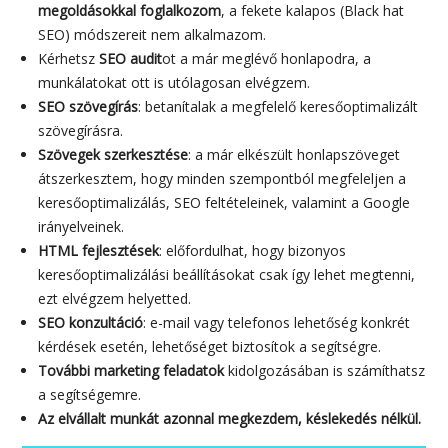
megoldásokkal foglalkozom
, a fekete kalapos (Black hat
SEO) módszereit nem alkalmazom.
Kérhetsz
SEO audit
ot a már meglévő honlapodra, a
munkálatokat ott is utólagosan elvégzem.
SEO szövegírás
: betanítalak a megfelelő keresőoptimalizált
szövegírásra.
Szövegek szerkesztése
: a már elkészült honlapszöveget
átszerkesztem, hogy minden szempontból megfeleljen a
keresőoptimalizálás, SEO feltételeinek, valamint a Google
irányelveinek.
HTML fejlesztések
: előfordulhat, hogy bizonyos
keresőoptimalizálási beállításokat csak így lehet megtenni,
ezt elvégzem helyetted.
SEO konzultáció
: e-mail vagy telefonos lehetőség konkrét
kérdések esetén, lehetőséget biztosítok a segítségre.
További marketing feladatok
kidolgozásában is számíthatsz
a segítségemre.
Az elvállalt munkát azonnal megkezdem, késlekedés nélkül.