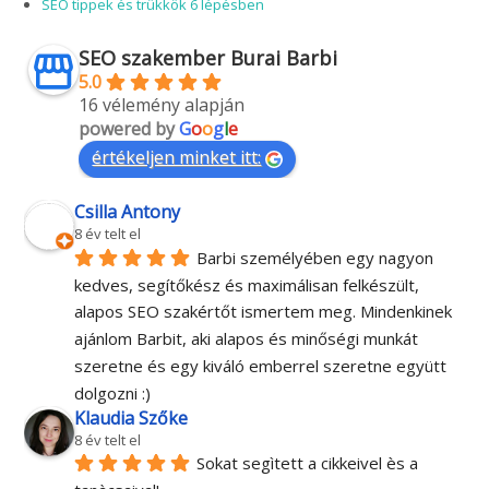
SEO tippek és trükkök 6 lépésben
SEO szakember Burai Barbi
5.0
16 vélemény alapján
powered by
G
o
o
g
l
e
értékeljen minket itt:
Csilla Antony
8 év telt el
Barbi személyében egy nagyon 
kedves, segítőkész és maximálisan felkészült, 
alapos SEO szakértőt ismertem meg. Mindenkinek 
ajánlom Barbit, aki alapos és minőségi munkát 
szeretne és egy kiváló emberrel szeretne együtt 
dolgozni :)
Klaudia Szőke
8 év telt el
Sokat segìtett a cikkeivel ès a 