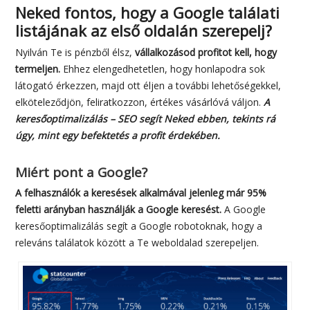
Neked fontos, hogy a Google találati
listájának az első oldalán szerepelj?
Nyilván Te is pénzből élsz,
vállalkozásod profitot kell, hogy
termeljen.
Ehhez elengedhetetlen, hogy honlapodra sok
látogató érkezzen, majd ott éljen a további lehetőségekkel,
elköteleződjön, feliratkozzon, értékes vásárlóvá váljon.
A
keresőoptimalizálás – SEO segít Neked ebben, tekints rá
úgy, mint egy befektetés a profit érdekében.
Miért pont a Google?
A felhasználók a keresések alkalmával jelenleg már 95%
feletti arányban használják a Google keresést.
A Google
keresőoptimalizálás segít a Google robotoknak, hogy a
releváns találatok között a Te weboldalad szerepeljen.