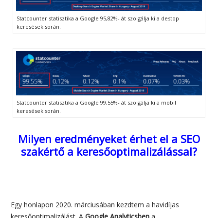
Statcounter statisztika a Google 95,82%- át szolgálja ki a destop
keresések során.
Statcounter statisztika a Google 99,55%- át szolgálja ki a mobil
keresések során.
Milyen eredményeket érhet el a SEO
szakértő a keresőoptimalizálással?
Egy honlapon 2020. márciusában kezdtem a havidíjas
keresőoptimalizálást. A
Google Analyticsben
a