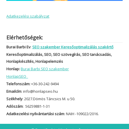
Adatkezelési szabályzat
Elérhetőségek:
Burai Barbi Ev
:
SEO szakember Keresőoptimalizálás szakértő
Keresőoptimalizálás, SEO, SEO szövegírás, SEO tanácsadás,
Honlapkészítés, Honlapelemzés
Honlap:
Burai Barbi SEO szakember
HonlapSEO
Telefonszám:
+36-30-242-9494
Emailcím
: info@honlapseo.hu
Székhely
: 2027.Dömös Táncsics M. u 50.
Adószám
: 56259881-1-31
Adatkezelési nyilvántartási szám
: NAIH -109022/2016.