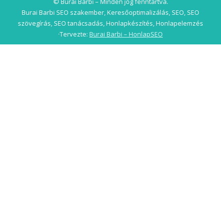
© Burai Barbi – Minden jog fenntartva.
Burai Barbi SEO szakember, Keresőoptimalizálás, SEO, SEO
szövegírás, SEO tanácsadás, Honlapkészítés, Honlapelemzés
·Tervezte:
Burai Barbi – HonlapSEO