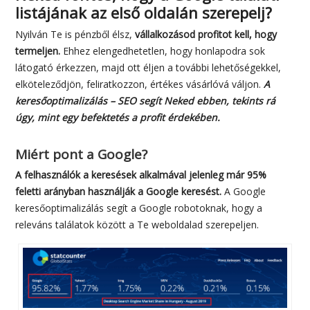
listájának az első oldalán szerepelj?
Nyilván Te is pénzből élsz,
vállalkozásod profitot kell, hogy
termeljen.
Ehhez elengedhetetlen, hogy honlapodra sok
látogató érkezzen, majd ott éljen a további lehetőségekkel,
elköteleződjön, feliratkozzon, értékes vásárlóvá váljon.
A
keresőoptimalizálás – SEO segít Neked ebben, tekints rá
úgy, mint egy befektetés a profit érdekében.
Miért pont a Google?
A felhasználók a keresések alkalmával jelenleg már 95%
feletti arányban használják a Google keresést.
A Google
keresőoptimalizálás segít a Google robotoknak, hogy a
releváns találatok között a Te weboldalad szerepeljen.