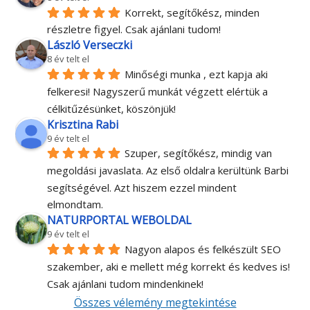
Korrekt, segítőkész, minden 
részletre figyel. Csak ajánlani tudom!
László Verseczki
8 év telt el
Minőségi munka , ezt kapja aki 
felkeresi! Nagyszerű munkát végzett elértük a 
célkitűzésünket, köszönjük!
Krisztina Rabi
9 év telt el
Szuper, segítőkész, mindig van 
megoldási javaslata. Az első oldalra kerültünk Barbi 
segítségével. Azt hiszem ezzel mindent 
elmondtam.
NATURPORTAL WEBOLDAL
9 év telt el
Nagyon alapos és felkészült SEO 
szakember, aki e mellett még korrekt és kedves is! 
Csak ajánlani tudom mindenkinek!
Összes vélemény megtekintése