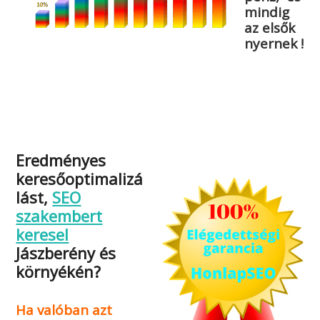
mindig
az elsők
nyernek !
Eredményes
keresőoptimalizá
lást,
SEO
szakembert
keresel
Jászberény és
környékén?
Ha valóban azt