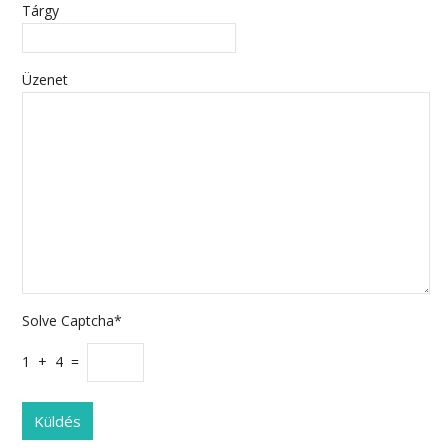
Tárgy
Üzenet
Solve Captcha*
1 + 4 =