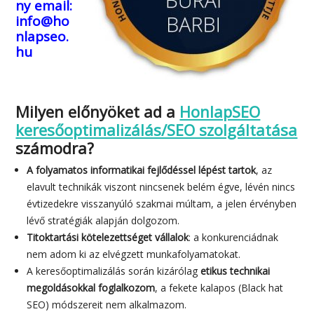
ny
email:
info@ho
nlapseo.
hu
Milyen előnyöket ad a
HonlapSEO
keresőoptimalizálás/SEO szolgáltatása
számodra?
A folyamatos informatikai fejlődéssel lépést tartok
, az
elavult technikák viszont nincsenek belém égve, lévén nincs
évtizedekre visszanyúló szakmai múltam, a jelen érvényben
lévő stratégiák alapján dolgozom.
Titoktartási kötelezettséget vállalok
: a konkurenciádnak
nem adom ki az elvégzett munkafolyamatokat.
A keresőoptimalizálás során kizárólag
etikus technikai
megoldásokkal foglalkozom
, a fekete kalapos (Black hat
SEO) módszereit nem alkalmazom.