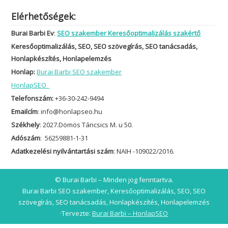
Elérhetőségek:
Burai Barbi Ev
:
SEO szakember Keresőoptimalizálás szakértő
Keresőoptimalizálás, SEO, SEO szövegírás, SEO tanácsadás,
Honlapkészítés, Honlapelemzés
Honlap:
Burai Barbi SEO szakember
HonlapSEO
Telefonszám:
+36-30-242-9494
Emailcím
: info@honlapseo.hu
Székhely
: 2027.Dömös Táncsics M. u 50.
Adószám
: 56259881-1-31
Adatkezelési nyilvántartási szám
: NAIH -109022/2016.
© Burai Barbi – Minden jog fenntartva.
Burai Barbi SEO szakember, Keresőoptimalizálás, SEO, SEO
szövegírás, SEO tanácsadás, Honlapkészítés, Honlapelemzés
·Tervezte:
Burai Barbi – HonlapSEO