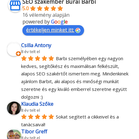
SEO szakember Burai Barbi
5.0
16 vélemény alapján
powered by
G
o
o
g
l
e
értékeljen minket itt:
Csilla Antony
8 év telt el
Barbi személyében egy nagyon 
kedves, segítőkész és maximálisan felkészült, 
alapos SEO szakértőt ismertem meg. Mindenkinek 
ajánlom Barbit, aki alapos és minőségi munkát 
szeretne és egy kiváló emberrel szeretne együtt 
dolgozni :)
Klaudia Szőke
8 év telt el
Sokat segìtett a cikkeivel ès a 
tanàcsaival!
Tibor Greff
8 év telt el