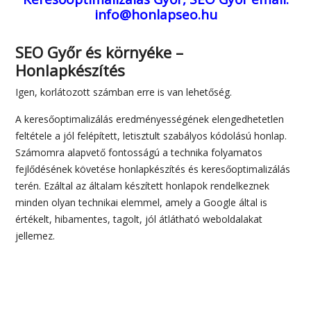
SEO Győr, keresőoptimalizálás Győr
telefonos elérhetőség: +36-30-242-9494
Keresőoptimalizálás Győr, SEO Győr
email:
info@honlapseo.hu
SEO Győr és környéke –
Honlapkészítés
Igen, korlátozott számban erre is van lehetőség.
A keresőoptimalizálás eredményességének elengedhetetlen
feltétele a jól felépített, letisztult szabályos kódolású honlap.
Számomra alapvető fontosságú a technika folyamatos
fejlődésének követése honlapkészítés és keresőoptimalizálás
terén. Ezáltal az általam készített honlapok rendelkeznek
minden olyan technikai elemmel, amely a Google által is
értékelt, hibamentes, tagolt, jól átlátható weboldalakat
jellemez.