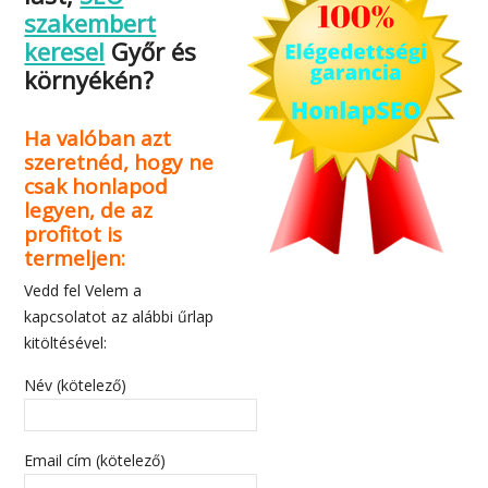
Eredményes
keresőoptimalizá
lást,
SEO
szakembert
keresel
Győr és
környékén?
Ha valóban azt
szeretnéd, hogy ne
csak honlapod
legyen, de az
profitot is
termeljen:
Vedd fel Velem a
kapcsolatot az alábbi űrlap
kitöltésével: