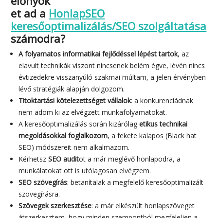
Milyen
előnyök
et ad a
HonlapSEO
keresőoptimalizálás/SEO szolgáltatása
számodra?
A folyamatos informatikai fejlődéssel lépést tartok
, az
elavult technikák viszont nincsenek belém égve, lévén nincs
évtizedekre visszanyúló szakmai múltam, a jelen érvényben
lévő stratégiák alapján dolgozom.
Titoktartási kötelezettséget vállalok
: a konkurenciádnak
nem adom ki az elvégzett munkafolyamatokat.
A keresőoptimalizálás során kizárólag
etikus technikai
megoldásokkal foglalkozom
, a fekete kalapos (Black hat
SEO) módszereit nem alkalmazom.
Kérhetsz
SEO audit
ot a már meglévő honlapodra, a
munkálatokat ott is utólagosan elvégzem.