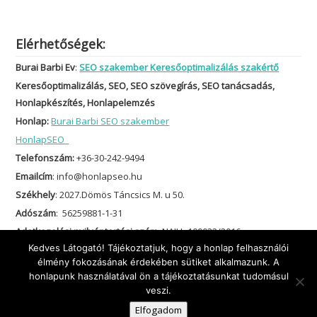
Adatkezelési szabályzat
Elérhetőségek:
Burai Barbi Ev
:
SEO szakember Keresőoptimalizálás szakértő
Keresőoptimalizálás, SEO, SEO szövegírás, SEO tanácsadás,
Honlapkészítés, Honlapelemzés
Honlap:
Burai Barbi SEO szakember
HonlapSEO
Telefonszám:
+36-30-242-9494
Emailcím
: info@honlapseo.hu
Kedves Látogató! Tájékoztatjuk, hogy a honlap felhasználói
Székhely
: 2027.Dömös Táncsics M. u 50.
élmény fokozásának érdekében sütiket alkalmazunk. A
honlapunk használatával ön a tájékoztatásunkat tudomásul
Adószám
: 56259881-1-31
veszi.
Adatkezelési nyilvántartási szám
: NAIH -109022/2016.
Elfogadom