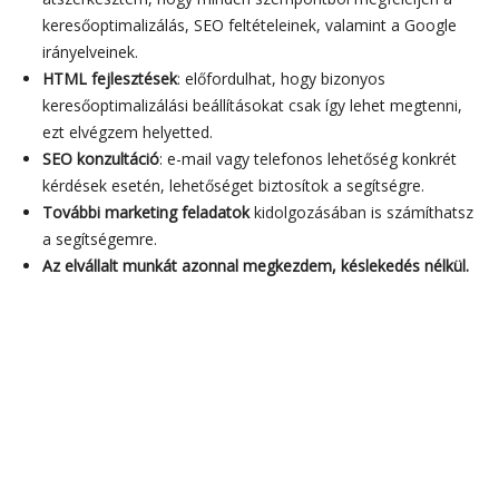
SEO szövegírás
: betanítalak a megfelelő keresőoptimalizált
szövegírásra.
Szövegek szerkesztése
: a már elkészült honlapszöveget
átszerkesztem, hogy minden szempontból megfeleljen a
keresőoptimalizálás, SEO feltételeinek, valamint a Google
irányelveinek.
HTML fejlesztések
: előfordulhat, hogy bizonyos
keresőoptimalizálási beállításokat csak így lehet megtenni,
ezt elvégzem helyetted.
SEO konzultáció
: e-mail vagy telefonos lehetőség konkrét
kérdések esetén, lehetőséget biztosítok a segítségre.
További marketing feladatok
kidolgozásában is számíthatsz
a segítségemre.
Az elvállalt munkát azonnal megkezdem, késlekedés nélkül.