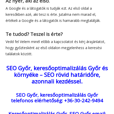
Ez bizony az online világra is igaz. Fontos, hogy már a lehető
leggyorsabban elkezdődjön a weboldal keresőoptimalizálása.
Az nyer, aki az első.
A Google és a látogatók is tudják ezt. Az első oldal a
keresőkben azé, aki tesz is érte. Jutalma nem marad el,
értékeli a Google és a látogatók is hamarabb megtalálják.
Te tudod? Teszel is érte?
Vedd fel Velem minél előbb a kapcsolatot és kérj árajánlatot,
hogy győztesként az első oldalon megjelenhess a keresési
találatok között.
SEO Győr, keresőoptimalizálás Győr és
környéke – SEO rövid határidőre,
azonnali kezdéssel.