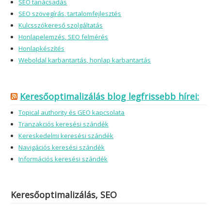
Keresőoptimalizálás, SEO
Havidíjas SEO szolgáltatás
SEO audit – Egyszeri SEO szolgáltatás
SEO tanácsadás
SEO szövegírás, tartalomfejlesztés
Kulcsszókereső szolgáltatás
Honlapelemzés, SEO felmérés
Honlapkészítés
Weboldal karbantartás, honlap karbantartás
Keresőoptimalizálás blog legfrissebb hírei:
Topical authority és GEO kapcsolata
Tranzakciós keresési szándék
Kereskedelmi keresési szándék
Navigációs keresési szándék
Információs keresési szándék