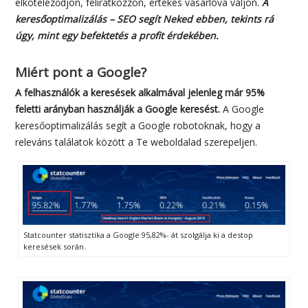
Nyilván Te is pénzből élsz,
vállalkozásod profitot kell, hogy
termeljen.
Ehhez elengedhetetlen, hogy honlapodra sok
látogató érkezzen, majd ott éljen a további lehetőségekkel,
elköteleződjön, feliratkozzon, értékes vásárlóvá váljon.
A
keresőoptimalizálás – SEO segít Neked ebben, tekints rá
úgy, mint egy befektetés a profit érdekében.
Miért pont a Google?
A felhasználók a keresések alkalmával jelenleg már 95%
feletti arányban használják a Google keresést.
A Google
keresőoptimalizálás segít a Google robotoknak, hogy a
releváns találatok között a Te weboldalad szerepeljen.
Statcounter statisztika a Google 95,82%- át szolgálja ki a destop