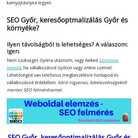
karnyújtásnyira legyen.
SEO Győr, keresőoptmalizálás Győr és
környéke?
Ilyen távolságból is lehetséges? A válaszom:
igen.
Nem szükséges Győrra utaznom, vagy Neked
Dömösre
jönnöd
, ha vállalkozásod Győron vagy online üzemel.
Lehetőséged van telefonos megbeszélésre honlapod és
vállalkozásod érdekében.
Kérd ingyenes, kötelezettségektől
mentes SEO felmérésemet.
SEO Győr, keresőoptimalizálás Győr és