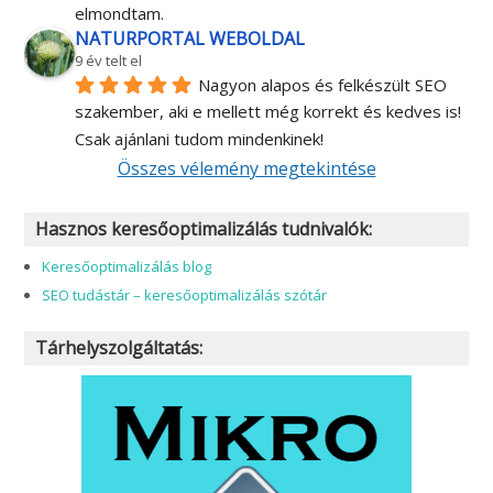
9 év telt el
Szuper, segítőkész, mindig van 
megoldási javaslata. Az első oldalra kerültünk Barbi 
segítségével. Azt hiszem ezzel mindent 
elmondtam.
NATURPORTAL WEBOLDAL
9 év telt el
Nagyon alapos és felkészült SEO 
szakember, aki e mellett még korrekt és kedves is! 
Csak ajánlani tudom mindenkinek!
Összes vélemény megtekintése
Hasznos keresőoptimalizálás tudnivalók:
Keresőoptimalizálás blog
SEO tudástár – keresőoptimalizálás szótár
Tárhelyszolgáltatás: