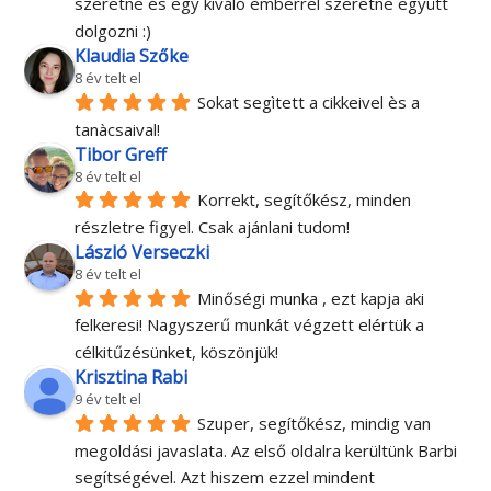
Barbi személyében egy nagyon 
kedves, segítőkész és maximálisan felkészült, 
alapos SEO szakértőt ismertem meg. Mindenkinek 
ajánlom Barbit, aki alapos és minőségi munkát 
szeretne és egy kiváló emberrel szeretne együtt 
dolgozni :)
Klaudia Szőke
8 év telt el
Sokat segìtett a cikkeivel ès a 
tanàcsaival!
Tibor Greff
8 év telt el
Korrekt, segítőkész, minden 
részletre figyel. Csak ajánlani tudom!
László Verseczki
8 év telt el
Minőségi munka , ezt kapja aki 
felkeresi! Nagyszerű munkát végzett elértük a 
célkitűzésünket, köszönjük!
Krisztina Rabi