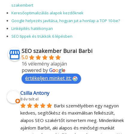
Legolvasottabb cikkek a SEO blogon:
Keresőoptimalizálás 2018, milyen változás várható?
SEO optimalizálás, miért szükséges minden vállalkozásnak?
Keresőoptimalizálás szakértő, mi alapján válassz SEO
szakembert
Keresőoptimalizálás alapok kezdőknek
Google helyezés javítása, hogyan jut a honlap a TOP 10-be?
Linképítés hatékonyan
SEO tippek és trükkök 6 lépésben
SEO szakember Burai Barbi
5.0
16 vélemény alapján
powered by
G
o
o
g
l
e
értékeljen minket itt:
Csilla Antony
8 év telt el