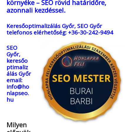
SEO Győr, keresőoptimalizálás Győr és
környéke – SEO rövid határidőre,
azonnali kezdéssel.
Keresőoptimalizálás Győr, SEO Győr
telefonos elérhetőség: +36-30-242-9494
SEO
Győr,
keresőo
ptimaliz
álás Győr
email:
info@ho
nlapseo.
hu