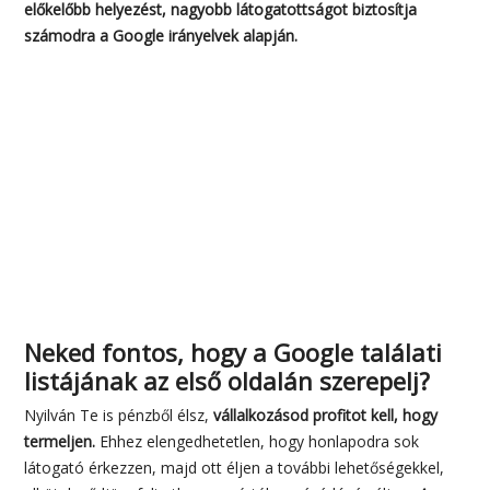
szolgáltatás, amely a
keresőkben való előkelőbb
helyezést, nagyobb
látogatottságot biztosítja
Burai Barbi – SEO szakember
számodra a Google
irányelvek alapján.
Neked fontos, hogy a Google találati
listájának az első oldalán szerepelj?