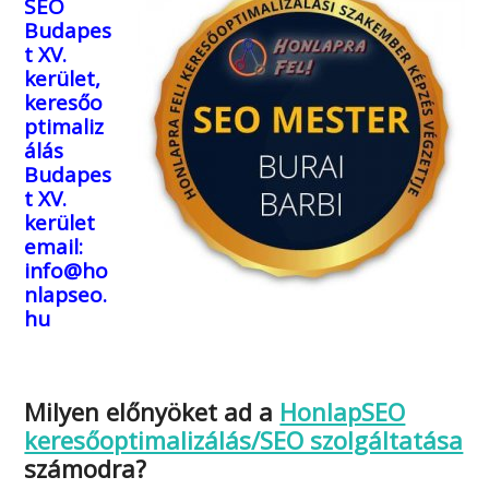
SEO
Budapes
t XV.
kerület,
keresőo
ptimaliz
álás
Budapes
t XV.
kerület
email:
info@ho
nlapseo.
hu
Milyen előnyöket ad a
HonlapSEO
keresőoptimalizálás/SEO szolgáltatása
számodra?