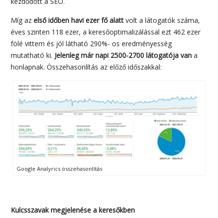
kezdődött a SEO.
Míg az
első időben havi ezer fő alatt
volt a látogatók száma,
éves szinten 118 ezer, a keresőoptimalizálással ezt 462 ezer
fölé vittem és jól látható 290%- os eredményesség
mutatható ki.
Jelenleg már napi 2500-2700 látogatója van
a
honlapnak. Összehasonlítás az előző időszakkal:
Google Analyrics összehasonlítás
Kulcsszavak megjelenése a keresőkben