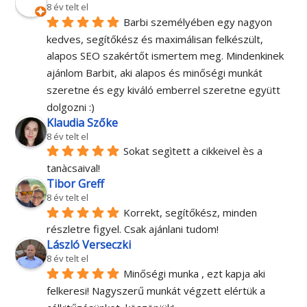
8 év telt el
Barbi személyében egy nagyon 
kedves, segítőkész és maximálisan felkészült, 
alapos SEO szakértőt ismertem meg. Mindenkinek 
ajánlom Barbit, aki alapos és minőségi munkát 
szeretne és egy kiváló emberrel szeretne együtt 
dolgozni :)
Klaudia Szőke
8 év telt el
Sokat segìtett a cikkeivel ès a 
tanàcsaival!
Tibor Greff
8 év telt el
Korrekt, segítőkész, minden 
részletre figyel. Csak ajánlani tudom!
László Verseczki
8 év telt el
Minőségi munka , ezt kapja aki 
felkeresi! Nagyszerű munkát végzett elértük a 