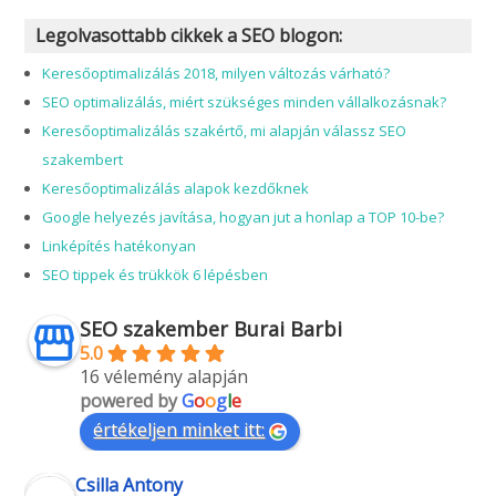
Legolvasottabb cikkek a SEO blogon:
Keresőoptimalizálás 2018, milyen változás várható?
SEO optimalizálás, miért szükséges minden vállalkozásnak?
Keresőoptimalizálás szakértő, mi alapján válassz SEO
szakembert
Keresőoptimalizálás alapok kezdőknek
Google helyezés javítása, hogyan jut a honlap a TOP 10-be?
Linképítés hatékonyan
SEO tippek és trükkök 6 lépésben
SEO szakember Burai Barbi
5.0
16 vélemény alapján
powered by
G
o
o
g
l
e
értékeljen minket itt:
Csilla Antony