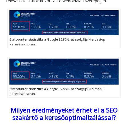
releváns találatok között a Te weboldalad szerepeljen.
Statcounter statisztika a Google 95,82%- át szolgálja ki a destop
keresések során.
Statcounter statisztika a Google 99,55%- át szolgálja ki a mobil
keresések során.
Milyen eredményeket érhet el a SEO
szakértő a keresőoptimalizálással?