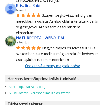
célkitűzésünket, köszönjük!
Krisztina Rabi
9 év telt el
Szuper, segítőkész, mindig van 
megoldási javaslata. Az első oldalra kerültünk Barbi 
segítségével. Azt hiszem ezzel mindent 
elmondtam.
NATURPORTAL WEBOLDAL
9 év telt el
Nagyon alapos és felkészült SEO 
szakember, aki e mellett még korrekt és kedves is! 
Csak ajánlani tudom mindenkinek!
Összes vélemény megtekintése
Hasznos keresőoptimalizálás tudnivalók:
Keresőoptimalizálás blog
SEO tudástár – keresőoptimalizálás szótár
Tárhelyszolgáltatás: