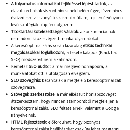
A folyamatos informatikai fejlődéssel lépést tartok
, az
elavult technikák viszont nincsenek belém égve, lévén nincs
évtizedekre visszanyúló szakmai múltam, a jelen érvényben
lévő stratégiák alapján dolgozom.
Titoktartási kötelezettséget vállalok
: a konkurenciádnak
nem adom ki az elvégzett munkafolyamatokat.
A keresőoptimalizálás során kizárólag
etikus technikai
megoldásokkal foglalkozom
, a fekete kalapos (Black hat
SEO) módszereit nem alkalmazom.
Kérhetsz
SEO audit
ot a már meglévő honlapodra, a
munkálatokat ott is utólagosan elvégzem.
SEO szövegírás
: betanítalak a megfelelő keresőoptimalizált
szövegírásra.
Szövegek szerkesztése
: a már elkészült honlapszöveget
átszerkesztem, hogy minden szempontból megfeleljen a
keresőoptimalizálás, SEO feltételeinek, valamint a Google
irányelveinek.
HTML fejlesztések
: előfordulhat, hogy bizonyos
keresőoptimalizálási beállításokat csak így lehet megtenni,