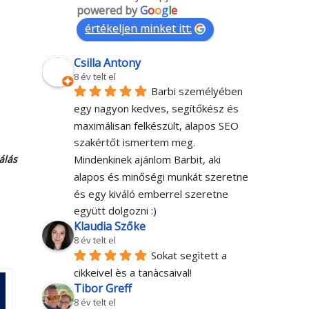
powered by
G
o
o
g
l
e
értékeljen minket itt:
Csilla Antony
8 év telt el
Barbi személyében 
egy nagyon kedves, segítőkész és 
maximálisan felkészült, alapos SEO 
szakértőt ismertem meg. 
álás
Mindenkinek ajánlom Barbit, aki 
alapos és minőségi munkát szeretne 
és egy kiváló emberrel szeretne 
együtt dolgozni :)
Klaudia Szőke
8 év telt el
Sokat segìtett a 
cikkeivel ès a tanàcsaival!
Tibor Greff
8 év telt el