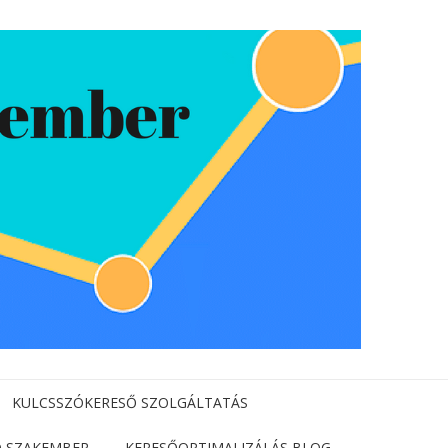
KULCSSZÓKERESŐ SZOLGÁLTATÁS
EO SZAKEMBER
KERESŐOPTIMALIZÁLÁS BLOG