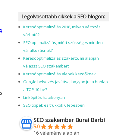
Legolvasottabb cikkek a SEO blogon:
Keresőoptimalizálás 2018, milyen változás
4
várható?
SEO optimalizálás, miért szükséges minden
vállalkozásnak?
Keresőoptimalizálás szakértő, mi alapján
válassz SEO szakembert
Keresőoptimalizálás alapok kezdőknek
Google helyezés javítása, hogyan jut a honlap
a TOP 10-be?
b
Linképítés hatékonyan
SEO tippek és trükkök 6 lépésben
SEO szakember Burai Barbi
5.0
16 vélemény alapján