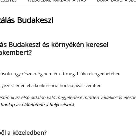
álás Budakeszi
lás Budakeszi
és környékén keresel
zakembert?
kozások nagy része még nem értett meg, hiába elengedhetetlen.
lyezést érjen el a konkurencia honlapjával szemben.
istának az első oldalon való megjelenése minden vállalkozás elérh
honlap az előfeltétele a helyezésnek
.
ből a közeledben?