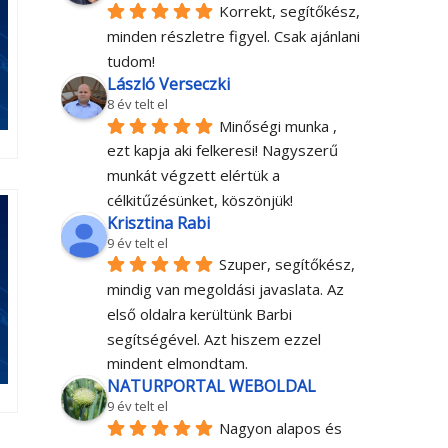
Korrekt, segítőkész, 
minden részletre figyel. Csak ajánlani 
tudom!
László Verseczki
8 év telt el
Minőségi munka , 
ezt kapja aki felkeresi! Nagyszerű 
munkát végzett elértük a 
célkitűzésünket, köszönjük!
Krisztina Rabi
9 év telt el
Szuper, segítőkész, 
mindig van megoldási javaslata. Az 
első oldalra kerültünk Barbi 
segítségével. Azt hiszem ezzel 
mindent elmondtam.
NATURPORTAL WEBOLDAL
9 év telt el
Nagyon alapos és 