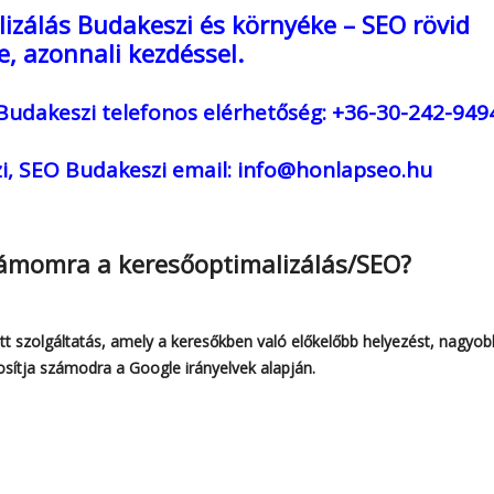
izálás Budakeszi és környéke – SEO rövid
e, azonnali kezdéssel.
 Budakeszi
telefonos elérhetőség: +36-30-242-949
i, SEO Budakeszi
email: info@honlapseo.hu
zámomra a keresőoptimalizálás/SEO?
t szolgáltatás, amely a keresőkben való előkelőbb helyezést, nagyob
osítja számodra a Google irányelvek alapján.