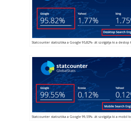
Statcounter statisztika a Google 95,82%- át szolgálja ki a destop
Statcounter statisztika a Google 99,55%- át szolgálja ki a mobil 