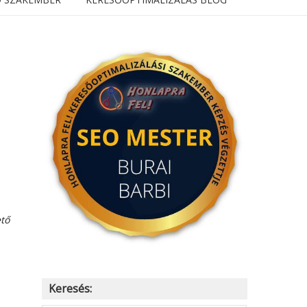
ető
Keresés: