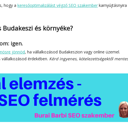
s, hogy a
keresőoptimalizálást végző SEO szakember
karnyújtásnyira
s Budakeszi és környéke?
zom: igen.
ösre jönnöd
, ha vállalkozásod Budakeszion vagy online üzemel.
 vállalkozásod érdekében.
Kérd ingyenes, kötelezettségektől mente