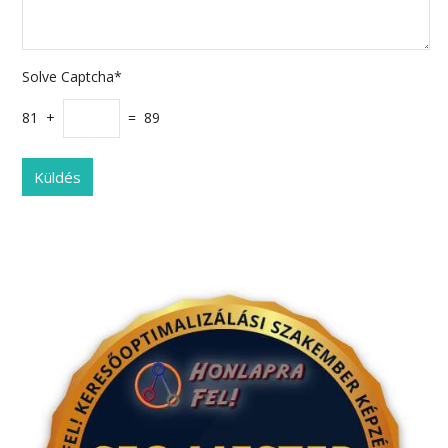
Solve Captcha*
81 +
= 89