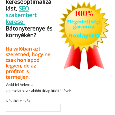
keresőoptimalizá
lást,
SEO
szakembert
keresel
Bátonyterenye és
környékén?
Ha valóban azt
szeretnéd, hogy ne
csak honlapod
legyen, de az
profitot is
termeljen:
Vedd fel Velem a
kapcsolatot az alábbi űrlap kitöltésével:
Név (kötelező)