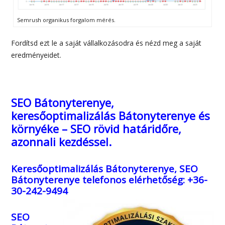
Semrush organikus forgalom mérés.
Fordítsd ezt le a saját vállalkozásodra és nézd meg a saját
eredményeidet.
SEO Bátonyterenye,
keresőoptimalizálás Bátonyterenye és
környéke – SEO rövid határidőre,
azonnali kezdéssel.
Keresőoptimalizálás Bátonyterenye, SEO
Bátonyterenye
telefonos elérhetőség: +36-
30-242-9494
SEO