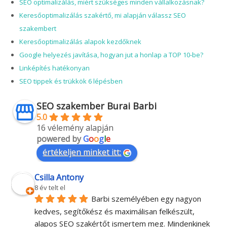
SEO optimalizálás, miért szükséges minden vállalkozásnak?
Keresőoptimalizálás szakértő, mi alapján válassz SEO
szakembert
Keresőoptimalizálás alapok kezdőknek
Google helyezés javítása, hogyan jut a honlap a TOP 10-be?
Linképítés hatékonyan
SEO tippek és trükkök 6 lépésben
SEO szakember Burai Barbi
5.0
16 vélemény alapján
powered by
G
o
o
g
l
e
értékeljen minket itt:
Csilla Antony
8 év telt el
Barbi személyében egy nagyon 
kedves, segítőkész és maximálisan felkészült, 
alapos SEO szakértőt ismertem meg. Mindenkinek 