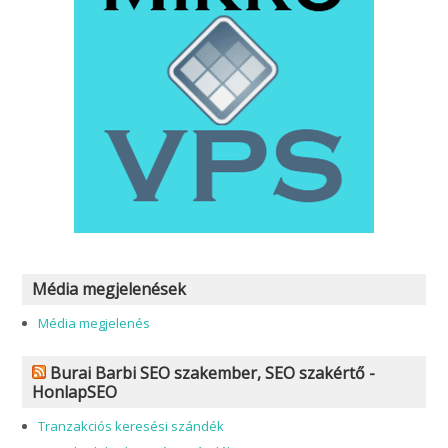
Média megjelenések
Média megjelenés
Burai Barbi SEO szakember, SEO szakértő -
HonlapSEO
Tranzakciós keresési szándék