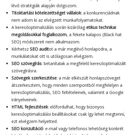
lévő stratégiák alapján dolgozom.
Titoktartási kötelezettséget vállalok
: a konkurenciádnak
nem adom ki az elvégzett munkafolyamatokat.
A keresőoptimalizálás során kizárólag
etikus technikai
megoldásokkal foglalkozom
, a fekete kalapos (Black hat
SEO) módszereit nem alkalmazom.
Kérhetsz
SEO audit
ot a már meglévő honlapodra, a
munkálatokat ott is utólagosan elvégzem.
SEO szövegírás
: betanítalak a megfelelő keresőoptimalizált
szövegírásra.
Szövegek szerkesztése
: a már elkészült honlapszöveget
átszerkesztem, hogy minden szempontból megfeleljen a
keresőoptimalizálás, SEO feltételeinek, valamint a Google
irányelveinek.
HTML fejlesztések
: előfordulhat, hogy bizonyos
keresőoptimalizálási beállításokat csak így lehet megtenni,
ezt elvégzem helyetted.
SEO konzultáció
: e-mail vagy telefonos lehetőség konkrét