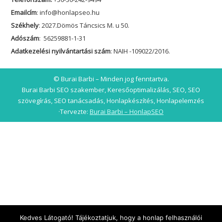
Emailcím
: info@honlapseo.hu
Székhely
: 2027.Dömös Táncsics M. u 50.
Adószám
: 56259881-1-31
Adatkezelési nyilvántartási szám
: NAIH -109022/2016.
© Burai Barbi – Minden jog fenntartva.
Burai Barbi SEO szakember, Keresőoptimalizálás, SEO, SEO
szövegírás, SEO tanácsadás, Honlapkészítés, Honlapelemzés
·Tervezte:
Burai Barbi – HonlapSEO
Kedves Látogató! Tájékoztatjuk, hogy a honlap felhasználói