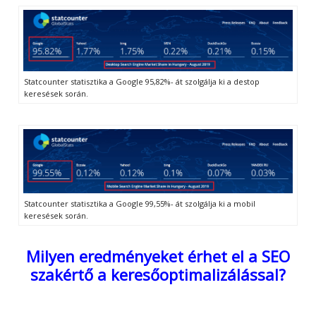
Statcounter statisztika a Google 95,82%- át szolgálja ki a destop
keresések során.
Statcounter statisztika a Google 99,55%- át szolgálja ki a mobil
keresések során.
Milyen eredményeket érhet el a SEO
szakértő a keresőoptimalizálással?