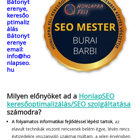
Bátonyt
erenye,
keresőo
ptimaliz
álás
Bátonyt
erenye
email:
info@ho
nlapseo.
hu
Milyen előnyöket ad a
HonlapSEO
keresőoptimalizálás/SEO szolgáltatása
számodra?
A folyamatos informatikai fejlődéssel lépést tartok
, az
elavult technikák viszont nincsenek belém égve, lévén nincs
évtizedekre visszanyúló szakmai múltam, a jelen érvényben