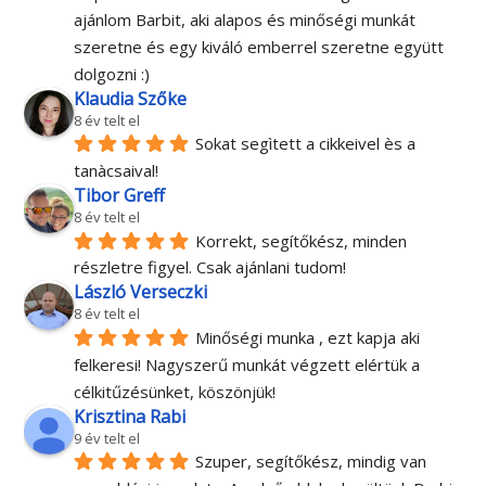
ajánlom Barbit, aki alapos és minőségi munkát 
szeretne és egy kiváló emberrel szeretne együtt 
dolgozni :)
Klaudia Szőke
8 év telt el
Sokat segìtett a cikkeivel ès a 
tanàcsaival!
Tibor Greff
8 év telt el
Korrekt, segítőkész, minden 
részletre figyel. Csak ajánlani tudom!
László Verseczki
8 év telt el
Minőségi munka , ezt kapja aki 
felkeresi! Nagyszerű munkát végzett elértük a 
célkitűzésünket, köszönjük!
Krisztina Rabi
9 év telt el
Szuper, segítőkész, mindig van 