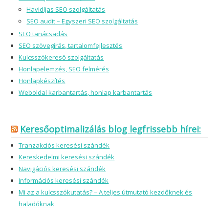
Havidíjas SEO szolgáltatás
SEO audit – Egyszeri SEO szolgáltatás
SEO tanácsadás
SEO szövegírás, tartalomfejlesztés
Kulcsszókereső szolgáltatás
Honlapelemzés, SEO felmérés
Honlapkészítés
Weboldal karbantartás, honlap karbantartás
Keresőoptimalizálás blog legfrissebb hírei:
Tranzakciós keresési szándék
Kereskedelmi keresési szándék
Navigációs keresési szándék
Információs keresési szándék
Mi az a kulcsszókutatás? – A teljes útmutató kezdőknek és
haladóknak