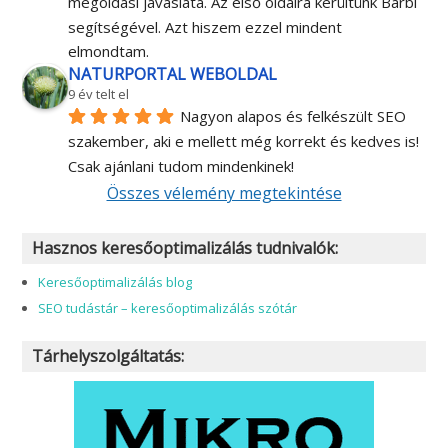
megoldási javaslata. Az első oldalra kerültünk Barbi 
segítségével. Azt hiszem ezzel mindent 
elmondtam.
NATURPORTAL WEBOLDAL
9 év telt el
Nagyon alapos és felkészült SEO 
szakember, aki e mellett még korrekt és kedves is! 
Csak ajánlani tudom mindenkinek!
Összes vélemény megtekintése
Hasznos keresőoptimalizálás tudnivalók:
Keresőoptimalizálás blog
SEO tudástár – keresőoptimalizálás szótár
Tárhelyszolgáltatás: