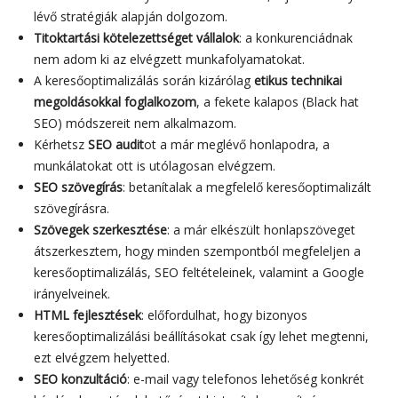
lévő stratégiák alapján dolgozom.
Titoktartási kötelezettséget vállalok
: a konkurenciádnak
nem adom ki az elvégzett munkafolyamatokat.
A keresőoptimalizálás során kizárólag
etikus technikai
megoldásokkal foglalkozom
, a fekete kalapos (Black hat
SEO) módszereit nem alkalmazom.
Kérhetsz
SEO audit
ot a már meglévő honlapodra, a
munkálatokat ott is utólagosan elvégzem.
SEO szövegírás
: betanítalak a megfelelő keresőoptimalizált
szövegírásra.
Szövegek szerkesztése
: a már elkészült honlapszöveget
átszerkesztem, hogy minden szempontból megfeleljen a
keresőoptimalizálás, SEO feltételeinek, valamint a Google
irányelveinek.
HTML fejlesztések
: előfordulhat, hogy bizonyos
keresőoptimalizálási beállításokat csak így lehet megtenni,
ezt elvégzem helyetted.
SEO konzultáció
: e-mail vagy telefonos lehetőség konkrét