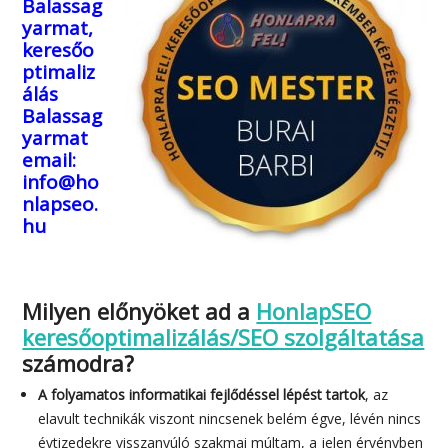
Balassag
yarmat,
keresőo
ptimaliz
álás
Balassag
yarmat
email:
info@ho
nlapseo.
hu
Milyen előnyöket ad a
HonlapSEO
keresőoptimalizálás/SEO szolgáltatása
számodra?
A folyamatos informatikai fejlődéssel lépést tartok
, az
elavult technikák viszont nincsenek belém égve, lévén nincs
évtizedekre visszanyúló szakmai múltam, a jelen érvényben