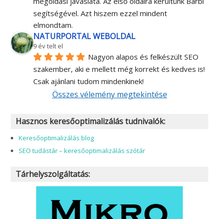
megoldási javaslata. Az első oldalra kerültünk Barbi 
segítségével. Azt hiszem ezzel mindent 
elmondtam.
NATURPORTAL WEBOLDAL
9 év telt el
Nagyon alapos és felkészült SEO 
szakember, aki e mellett még korrekt és kedves is! 
Csak ajánlani tudom mindenkinek!
Összes vélemény megtekintése
Hasznos keresőoptimalizálás tudnivalók:
Keresőoptimalizálás blog
SEO tudástár – keresőoptimalizálás szótár
Tárhelyszolgáltatás: