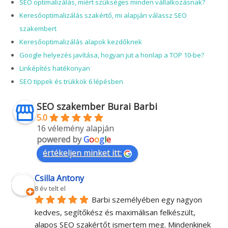
SEO optimalizálás, miért szükséges minden vállalkozásnak?
Keresőoptimalizálás szakértő, mi alapján válassz SEO
szakembert
Keresőoptimalizálás alapok kezdőknek
Google helyezés javítása, hogyan jut a honlap a TOP 10-be?
Linképítés hatékonyan
SEO tippek és trükkök 6 lépésben
SEO szakember Burai Barbi
5.0
16 vélemény alapján
powered by
G
o
o
g
l
e
értékeljen minket itt:
Csilla Antony
8 év telt el
Barbi személyében egy nagyon 
kedves, segítőkész és maximálisan felkészült, 
alapos SEO szakértőt ismertem meg. Mindenkinek 