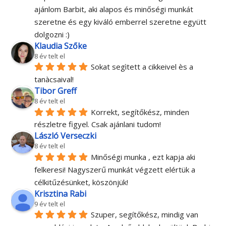
ajánlom Barbit, aki alapos és minőségi munkát 
szeretne és egy kiváló emberrel szeretne együtt 
dolgozni :)
Klaudia Szőke
8 év telt el
Sokat segìtett a cikkeivel ès a 
tanàcsaival!
Tibor Greff
8 év telt el
Korrekt, segítőkész, minden 
részletre figyel. Csak ajánlani tudom!
László Verseczki
8 év telt el
Minőségi munka , ezt kapja aki 
felkeresi! Nagyszerű munkát végzett elértük a 
célkitűzésünket, köszönjük!
Krisztina Rabi
9 év telt el
Szuper, segítőkész, mindig van 