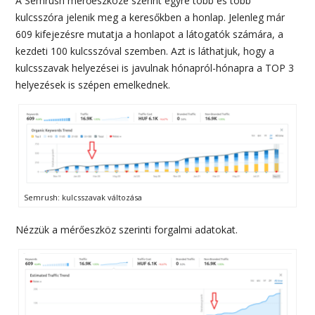
A Semrush mérőeszköze szerint egyre több és több
kulcsszóra jelenik meg a keresőkben a honlap. Jelenleg már
609 kifejezésre mutatja a honlapot a látogatók számára, a
kezdeti 100 kulcsszóval szemben. Azt is láthatjuk, hogy a
kulcsszavak helyezései is javulnak hónapról-hónapra a TOP 3
helyezések is szépen emelkednek.
Semrush: kulcsszavak változása
Nézzük a mérőeszköz szerinti forgalmi adatokat.