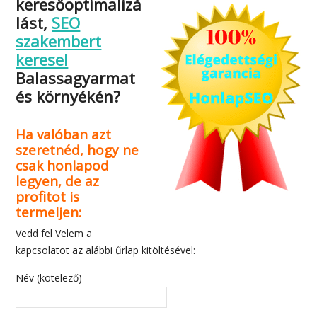
keresőoptimalizá
lást,
SEO
szakembert
keresel
Balassagyarmat
és környékén?
Ha valóban azt
szeretnéd, hogy ne
csak honlapod
legyen, de az
profitot is
termeljen:
Vedd fel Velem a
kapcsolatot az alábbi űrlap kitöltésével:
Név (kötelező)