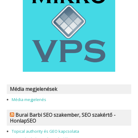
Média megjelenések
Média megjelenés
Burai Barbi SEO szakember, SEO szakértő -
HonlapSEO
Topical authority és GEO kapcsolata