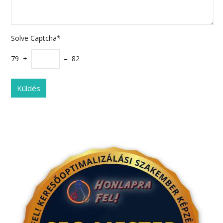
Solve Captcha*
79 +
= 82