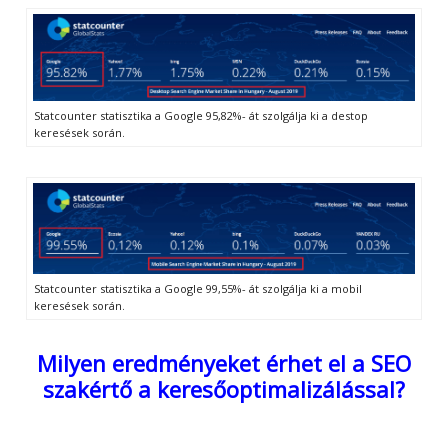
Statcounter statisztika a Google 95,82%- át szolgálja ki a destop
keresések során.
Statcounter statisztika a Google 99,55%- át szolgálja ki a mobil
keresések során.
Milyen eredményeket érhet el a SEO
szakértő a keresőoptimalizálással?